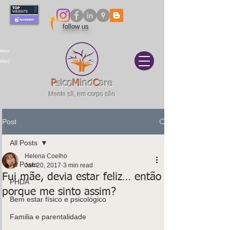
follow us
itivo
elas|
P
sico
M
ind
C
are
Mente sã, em corpo são
Post
All Posts
Helena Coelho
All Posts
Jan 20, 2017
3 min read
Fui mãe, devia estar feliz… então
PHDA
porque me sinto assim?
Bem estar físico e psicológico
Familia e parentalidade