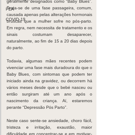
geralmente designados como “Baby Blues”. 
Trata-se de uma fase passageira, comum, 
PEA
causada apenas pelas alterações hormonais 
COVID-19
bruscas que a mulher sofre no pós-parto. 
Em regra, nem necessita de tratamento e os 
sinais costumam desaparecer, 
naturalmente, ao fim de 15 a 20 dias depois 
do parto.
Todavia, algumas mães recentes podem 
vivenciar uma fase mais duradoura do que o 
Baby Blues, com sintomas que podem ter 
iniciado ainda na gravidez, ou decorrem há 
vários meses desde que o bebé nasceu ou 
então surgiram até um ano após o 
nascimento da criança. Aí, estaremos 
perante “Depressão Pós Parto”.
Neste caso sente-se ansiedade, choro fácil, 
tristeza e irritação, exaustão, maior 
dificuldade em concentrar-se e em motivar-