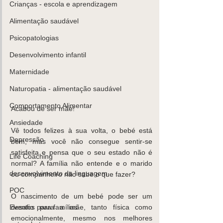
Crianças - escola e aprendizagem
Alimentação saudável
Psicopatologias
K
ids
C
are
Contacte-
nos,
Desenvolvimento infantil
há uma
Maternidade
soluçã
Naturopatia - alimentação saudável
o!
Comportamento Alimentar
Acabou de ser mãe!
Marcar
Ansiedade
Vê todos felizes à sua volta, o bebé está 
Depressão
bem, mas você não consegue sentir-se 
satisfeita e pensa que o seu estado não é 
Life Coaching
normal? A família não entende e o marido 
desenvolvimento da linguagem
ou companheiro não sabe o que fazer?
POC
O nascimento de um bebé pode ser um 
desafio para a mãe, tanto física como 
Eventos para famílias
emocionalmente, mesmo nos melhores 