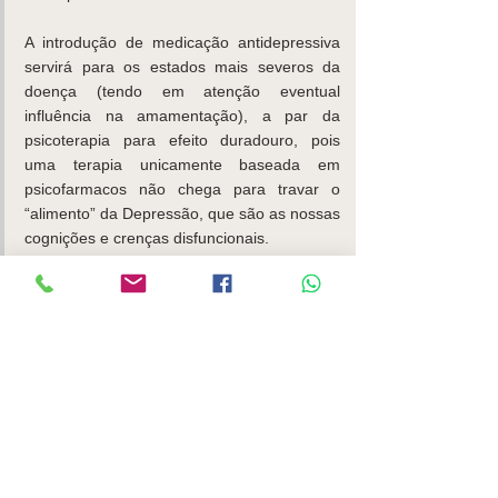
A introdução de medicação antidepressiva 
servirá para os estados mais severos da 
doença (tendo em atenção eventual 
influência na amamentação), a par da 
psicoterapia para efeito duradouro, pois 
uma terapia unicamente baseada em 
psicofarmacos não chega para travar o 
“alimento” da Depressão, que são as nossas 
cognições e crenças disfuncionais.
O apoio e cuidado por parte de quem está 
próximo são também relevantes.  Para isso, 
ajuda que as expectativas dos cuidadores 
sobre a evolução do estado depressivo da 
mãe / parturiente sejam realistas, que 
demonstrem disponibilidade para ajudar a 
cuidar do bebé (inclusivamente, 
promovendo os períodos necessários de 
descanso para a mãe), que a sua ajuda 