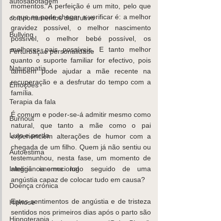
autosabotagem
momentos. A perfeição é um mito, pelo que 
o que se pode chegar a verificar é: a melhor 
comportamentos destrutivo
gravidez possível, o melhor nascimento 
Bullying
possível, o melhor bebé possível, os 
melhores pais possíveis. E tanto melhor 
Perturbação personalidade
quanto o suporte familiar for efectivo, pois 
Naturopatia
também pode ajudar a mãe recente na 
recuperação e a desfrutar do tempo com a 
Emoções
família.
Terapia da fala
É comum e poder-se-á admitir mesmo como 
Burnout
natural, que tanto a mãe como o pai 
Luto e perda
experienciem alterações de humor com a 
chegada de um filho. Quem já não sentiu ou 
Autoestima
testemunhou, nesta fase, um momento de 
alegria enorme logo seguido de uma 
Inteligência emocional
angústia capaz de colocar tudo em causa?
Doença crónica
Estes sentimentos de angústia e de tristeza 
Hipnose
sentidos nos primeiros dias após o parto são 
Hipnoterapia