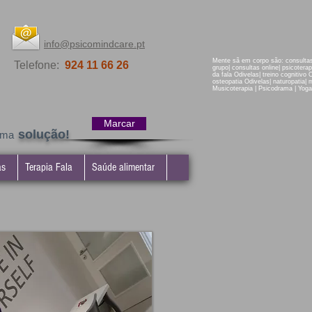
info@psicomindcare.pt
Mente sã em corpo são: consultas 
Telefone:
924 11 66 26
grupo| consultas online| psicotera
da fala Odivelas| treino cognitivo 
osteopatia Odivelas| naturopatia| ma
Musicoterapia | Psicodrama | Yoga
Marcar
solução!
uma
as
Terapia Fala
Saúde alimentar