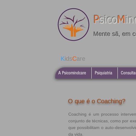
P
sico
M
in
Mente sã, em c
K
ids
C
are
A Psicomindcare
Psiquiatria
Consulta
O que é o Coaching?
Coaching é um processo interven
conjunto de técnicas, como por ex
que possibilitam o auto-desenvolv
da vida.