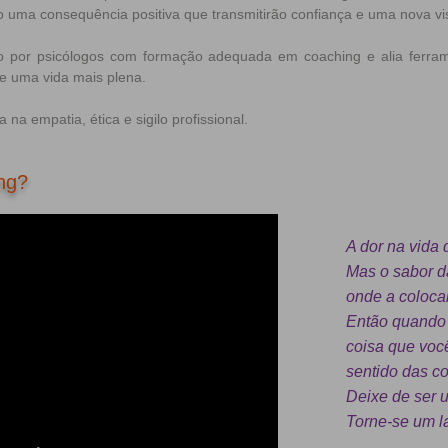
o uma consequência positiva que transmitirão confiança e uma nova v
ado por psicólogos com formação adequada em coaching e alia ferr
e uma vida mais plena.
a empatia, ética e sigilo profissional.
ng?
A dor na vida
Mas o sabor d
onde a coloc
Então quando v
coisa que voc
sentido das co
Deixe de ser u
Torne-se um la