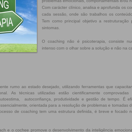
problemas emocionais, comportamentais e/ou no
Com carácter clínico, analisa e aprofunda os co
cada sessão, onde são trabalhos os conteúdo
Tem como principal objetivo a restruturação 
sintomas.
O coaching não é psicoterapia, consiste n
intenso com o olhar sobre a solução e não na 
iente rumo ao estado desejado, utilizando ferramentas que capacita
nal. As técnicas utilizadas estão cientificamente comprovadas 
oestima, autoconfiança, produtividade e gestão de tempo. É efi
 essencialmente, orientada para a resolução de problemas e tomadas
ocesso de coaching tem uma estrutura definida, é breve e focado no
oach e o cochee promove o desenvolvimento da inteligência emocion