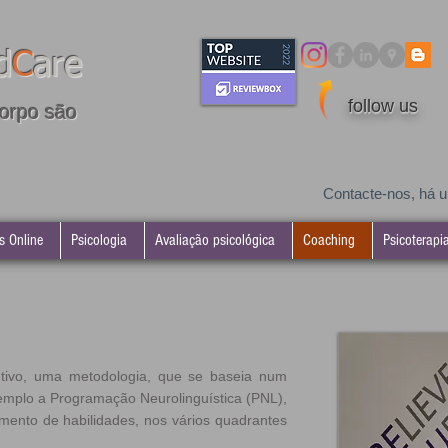
d
C
are
follow us
orpo são
Contacte-nos, há 
s Online
Psicologia
Avaliação psicológica
Coaching
Psicoterapi
tivo, uma metodologia, que se baseia num
emplo a Programação Neurolinguística (PNL),
imento de habilidades, nos vários quadrantes