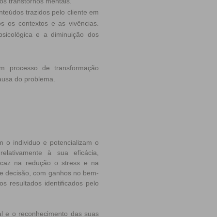
s transtornos mentais.
nteúdos trazidos pelo cliente em
s os contextos e as vivências.
psicológica e a diminuição dos
um processo de transformação
causa do problema.
m o individuo e potencializam o
relativamente à sua eficácia,
caz na redução o stress e na
 de decisão, com ganhos no bem-
s resultados identificados pelo
al e o reconhecimento das suas