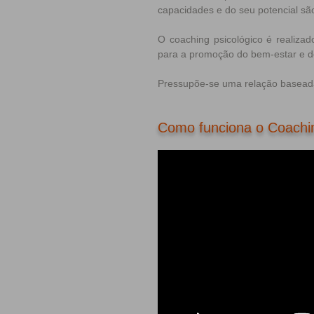
capacidades e do seu potencial sã
O coaching psicológico é realiz
para a promoção do bem-estar e d
Pressupõe-se uma relação baseada n
Como funciona o Coachi