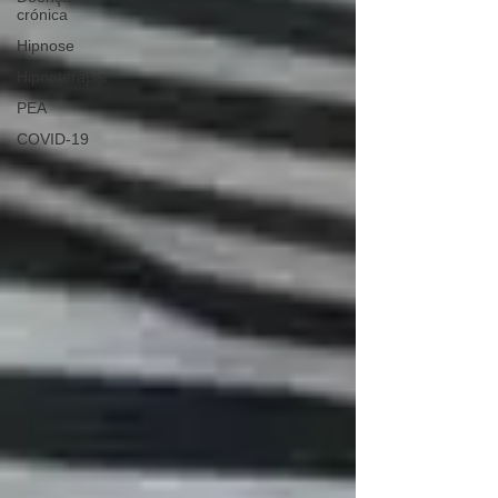
crónica
Hipnose
Hipnoterapia
PEA
COVID-19