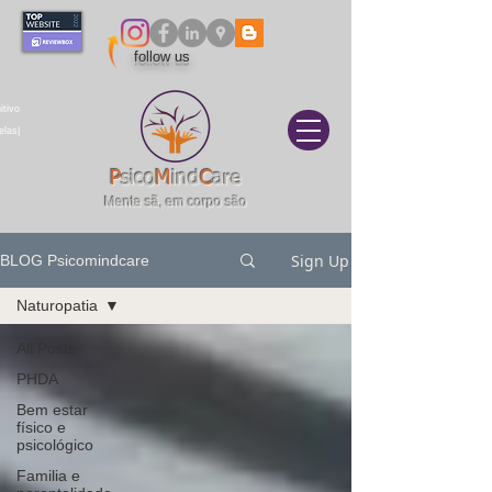
follow us
itivo
elas|
P
sico
M
ind
C
are
Mente sã, em corpo são
Sign Up
BLOG Psicomindcare
Naturopatia
All Posts
PHDA
Bem estar
físico e
psicológico
Familia e