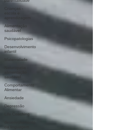
parentalidade
Crianças -
escola e
aprendizagem
K
ids
C
are
Contacte-
Alimentação
saudável
nos,
Psicopatologias
há uma
Desenvolvimento
soluçã
infantil
o!
Maternidade
Marcar
Naturopatia -
alimentação
saudável
Comportamento
Alimentar
Ansiedade
Depressão
Life Coaching
desenvolvimento
da linguagem