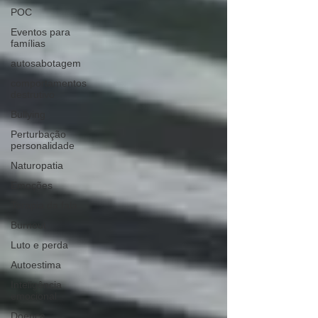
POC
Eventos para
famílias
autosabotagem
comportamentos
destrutivo
Bullying
Perturbação
personalidade
Naturopatia
Emoções
Terapia da fala
Burnout
Luto e perda
Autoestima
Inteligência
emocional
Doença