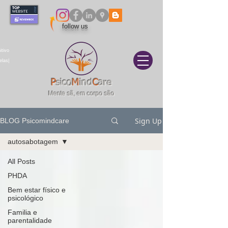
follow us
itivo
elas|
P
sico
M
ind
C
are
Mente sã, em corpo são
Sign Up
BLOG Psicomindcare
autosabotagem
All Posts
PHDA
Bem estar físico e
psicológico
Familia e
parentalidade