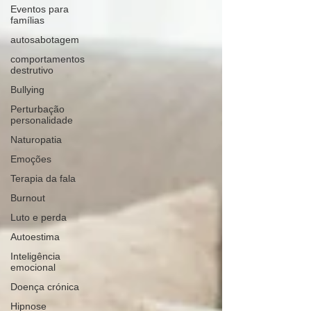
Eventos para
famílias
autosabotagem
comportamentos
destrutivo
Bullying
Perturbação
personalidade
Naturopatia
Emoções
Terapia da fala
Burnout
Luto e perda
Autoestima
Inteligência
emocional
Doença crónica
Hipnose