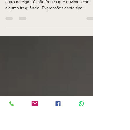
me!”
“confia, desconfiando”; “com um olho no burro e o
outro no cigano”, são frases que ouvimos com
alguma frequência. Expressões deste tipo...