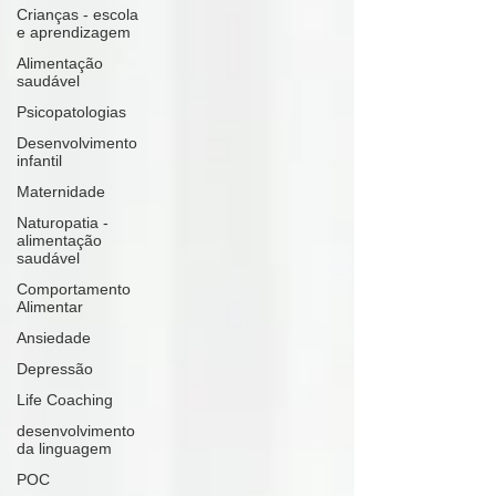
Crianças - escola
e aprendizagem
Alimentação
saudável
K
ids
C
are
Contacte-
Psicopatologias
nos,
Desenvolvimento
há uma
infantil
soluçã
Maternidade
o!
Naturopatia -
alimentação
Marcar
saudável
Comportamento
Alimentar
Ansiedade
Depressão
Life Coaching
desenvolvimento
da linguagem
POC