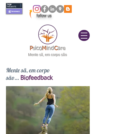
follow us
itivo
elas|
P
sico
M
ind
C
are
Mente sã, em corpo são
Mente sã, em corpo
são...
Biofeedback