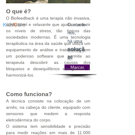
O que é?
O Biofeedback é uma terapia não invasiva,
K
ids
C
are
confortável e relaxante que ajuda a reduzir
Contacte-
os níveis de stress, tão típicos das
nos,
sociedades modernas. É uma
tecnologia
há uma
terapêutica na área da saúde que utiliza um
soluçã
equipamento de análise e tratamento com
um poderoso software que permite ao
o!
terapeuta descobrir as causas dos
Marcar
bloqueios e desequilíbrios energético
s e
harm
onizá-los.
Como funciona?
A técnica consiste na colocação de um
arnês, na cabeça do cliente, equipado com
sensores que medem a resposta
eletrodérmica do corpo.
O sistema tem sensibilidade e precisão
para medir reações em mais de 11.000