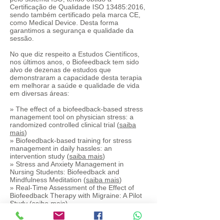
Certificação de Qualidade ISO 13485:2016,
sendo também certificado pela marca CE,
como Medical Device. Desta forma
garantimos a segurança e qualidade da
sessão.​
No que diz respeito a Estudos Científicos,
nos últimos anos, o Biofeedback tem sido
alvo de dezenas de estudos que
demonstraram a capacidade desta terapia
em melhorar a saúde e qualidade de vida
em diversas áreas:
» The e
ffect of a biofeedback-based stress
management tool on physician stress: a
randomized controlled clinical trial (
s
aiba
mais
)
» Biofeedback-based training for stress
management in daily hassles: an
intervention study (
saiba mais
)
» Stress and Anxiety Management in
Nursing Students: Biofeedback and
Mindfulness Meditation (
saiba mais
)
» Real-Time Assessment of the Effect of
Biofeedback Therapy with Migraine: A Pilot
Study (
saiba mais
)