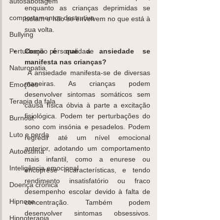
autosabotagem
enquanto as crianças deprimidas se 
comportamentos destrutivo
isolam e não se envolvem no que está à 
sua volta. 
Bullying
Como é que a ansiedade se 
Perturbação personalidade
manifesta nas crianças?
Naturopatia
 A ansiedade manifesta-se de diversas 
maneiras. As crianças podem 
Emoções
desenvolver sintomas somáticos sem 
Terapia da fala
causa física óbvia à parte a excitação 
fisiológica. Podem ter perturbações do 
Burnout
sono com insónia e pesadelos. Podem 
Luto e perda
regredir até um nível emocional 
anterior, adotando um comportamento 
Autoestima
mais infantil, como a enurese ou 
Inteligência emocional
encoprese incaracterísticas, e tendo 
rendimento insatisfatório ou fraco 
Doença crónica
desempenho escolar devido à falta de 
Hipnose
concentração. Também podem 
desenvolver sintomas obsessivos. 
Hipnoterapia