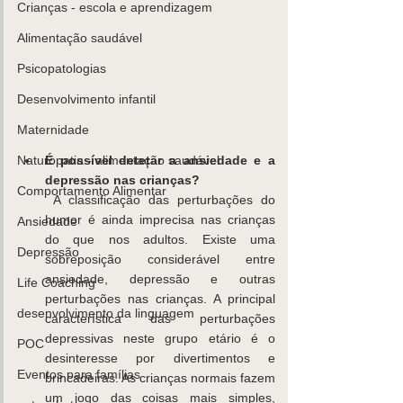
Crianças - escola e aprendizagem
Alimentação saudável
Psicopatologias
K
ids
C
are
Contacte-
nos,
Desenvolvimento infantil
há uma
Maternidade
soluçã
É possível detetar a ansiedade e a 
Naturopatia - alimentação saudável
o!
depressão nas crianças?
Comportamento Alimentar
 A classificação das perturbações do 
Marcar
humor é ainda imprecisa nas crianças 
Ansiedade
do que nos adultos. Existe uma 
Depressão
sobreposição considerável entre 
ansiedade, depressão e outras 
Life Coaching
perturbações nas crianças. A principal 
desenvolvimento da linguagem
característica das perturbações 
depressivas neste grupo etário é o 
POC
desinteresse por divertimentos e 
Eventos para famílias
brincadeiras. As crianças normais fazem 
um jogo das coisas mais simples, 