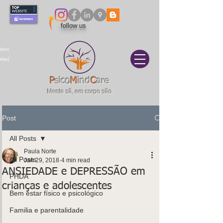
follow us
itivo
elas|
P
sico
M
ind
C
are
Mente sã, em corpo são
Post
All Posts
Paula Norte
All Posts
Jan 29, 2018
4 min read
ANSIEDADE e DEPRESSÃO em
PHDA
crianças e adolescentes
Bem estar físico e psicológico
Familia e parentalidade