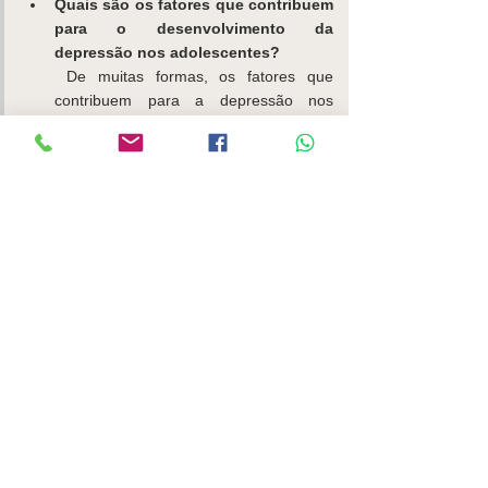
Quais são os fatores que contribuem 
para o desenvolvimento da 
depressão nos adolescentes?
 De muitas formas, os fatores que 
contribuem para a depressão nos 
adolescentes são os mesmos que nas 
crianças. No entanto, a puberdade vem 
aumentar o risco e a prevalência de 
perturbações depressivas aumenta a 
um nível comparável ao dos adultos. 
Deste, modo, as pressões dos exames 
escolares, escolher uma profissão e a 
perspectiva do desemprego são 
importantes, à semelhança das 
pressões de êxito e integração, e outras 
pressões dos colegas. Pode ser difícil 
lidar com o aparecimento de emoções 
mais adultas e de sensações sexuais. O 
abuso sexual é um elemento fortemente 
perturbador da valorização pessoal e é 
uma possibilidade relevante que deve 