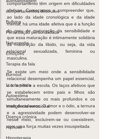
autosabotagem
comportamento têm origem em dificuldades 
afetivas. Começamos a compreender que, 
comportamentos destrutivo
ao lado da idade cronológica e da idade 
Bullying
mental, há uma idade afetiva que é a função 
do grau de maturação da sensibilidade e 
Perturbação personalidade
que essa maturação é intimamente solidária 
Naturopatia
da maturação da líbido, ou seja, da vida 
relacional sexualizada, feminina ou 
Emoções
masculina.
Terapia da fala
Se existe um meio onde a sensibilidade 
Burnout
relacional desempenha um papel essencial, 
Luto e perda
é a família e a escola. Os laços afetivos que 
se estabelecem entre pais e filhos são 
Autoestima
simultaneamente os mais profundos e os 
mais duradouros. O amor e o ódio, a ternura 
Inteligência emocional
e a agressividade podem desenvolver-se 
Doença crónica
nesse meio, excluírem-se ou coexistirem, 
com uma força muitas vezes insuspeitada.
Hipnose
Hipnoterapia