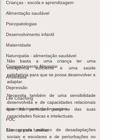
Crianças - escola e aprendizagem
Alimentação saudável
Psicopatologias
K
ids
C
are
Contacte-
nos,
Desenvolvimento infantil
há uma
Maternidade
soluçã
Naturopatia - alimentação saudável
o!
Não basta a uma criança ter uma 
Comportamento Alimentar
inteligência suficiente e uma saúde 
Marcar
satisfatória para que se possa desenvolver e 
Ansiedade
adaptar.
Depressão
Necessita também de uma sensibilidade 
Life Coaching
desenvolvida e de capacidades relacionais 
desenvolvimento da linguagem
que lhe permitam servir-se das suas 
capacidades físicas e intelectuais.
POC
Um grande número de desadaptações 
Eventos para famílias
sociais e escolares e de perturbações no 