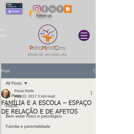
follow us
itivo
elas|
P
sico
M
ind
C
are
Mente sã, em corpo são
Post
All Posts
Paula Norte
All Posts
May 22, 2017
3 min read
FAMÍLIA E A ESCOLA – ESPAÇO
PHDA
DE RELAÇÃO E DE AFETOS
Bem estar físico e psicológico
Familia e parentalidade