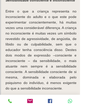
Sensibilidade consciente e inconsciente
Entre o que a criança representa no 
inconsciente do adulto e o que este pode 
experimentar conscientemente, há muitas 
vezes uma considerável diferença. A criança 
no inconsciente é muitas vezes um símbolo 
revestido de agressividade, de angústia, de 
líbido ou de culpabilidade, sem que o 
educador tenha consciência disso. Destes 
dois modos de expressão –consciente e 
inconsciente – da sensibilidade, o mais 
atuante nem sempre é a sensibilidade 
consciente. A sensibilidade consciente de si 
mesma, dominada e elaborada pelo 
psiquismo do indivíduo, é menos exigente 
do que a sensibilidade inconsciente.
Esta última, devido à sua natureza profunda 
e inacessível ao domínio do indivíduo, 
continua compulsional e tirânica.  Pode ser 