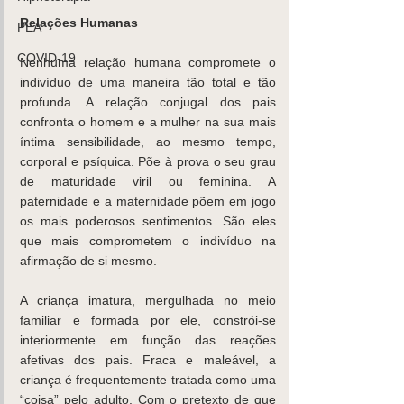
Relações Humanas
PEA
COVID-19
Nenhuma relação humana compromete o 
indivíduo de uma maneira tão total e tão 
profunda. A relação conjugal dos pais 
confronta o homem e a mulher na sua mais 
íntima sensibilidade, ao mesmo tempo, 
corporal e psíquica. Põe à prova o seu grau 
de maturidade viril ou feminina. A 
paternidade e a maternidade põem em jogo 
os mais poderosos sentimentos. São eles 
que mais comprometem o indivíduo na 
afirmação de si mesmo.
A criança imatura, mergulhada no meio 
familiar e formada por ele, constrói-se 
interiormente em função das reações 
afetivas dos pais. Fraca e maleável, a 
criança é frequentemente tratada como uma 
“coisa” pelo adulto. Com o pretexto de que 