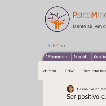
P
sico
M
in
Mente sã, em c
K
ids
C
are
A Psicomindcare
Psiquiatria
Consulta
All Posts
PHDA
Bem estar físic
Helena Coelho
May
Alimentação saudável
Psicopa
Ser positivo q