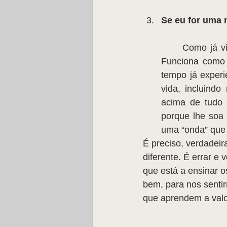
Se eu for uma 
	Como já vimos negativo e positivo convivem de perto para que exista equilíbrio. 
Funciona como 
tempo já experie
vida, incluind
acima de tudo 
porque lhe soa
uma “onda” que l
É preciso, verdadeir
diferente. É errar e 
que está a ensinar o
bem, para nos sentir
que aprendem a valor