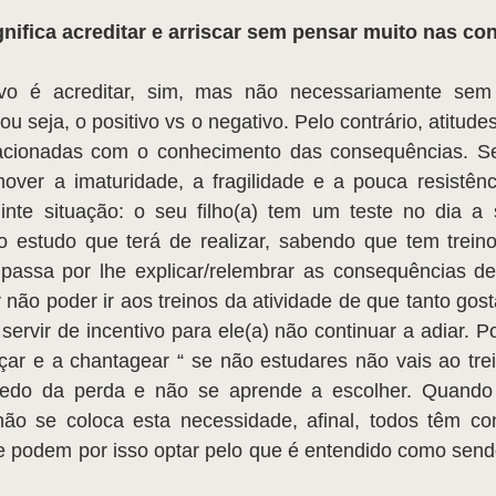
ignifica acreditar e arriscar sem pensar muito nas c
u seja, o positivo vs o negativo. Pelo contrário, atitudes
lacionadas com o conhecimento das consequências. Se
ver a imaturidade, a fragilidade e a pouca resistênci
nte situação: o seu filho(a) tem um teste no dia a s
o estudo que terá de realizar, sabendo que tem treino
a passa por lhe explicar/relembrar as consequências de
não poder ir aos treinos da atividade de que tanto gosta
 servir de incentivo para ele(a) não continuar a adiar. P
r e a chantagear “ se não estudares não vais ao trein
edo da perda e não se aprende a escolher. Quando 
não se coloca esta necessidade, afinal, todos têm co
 podem por isso optar pelo que é entendido como sendo