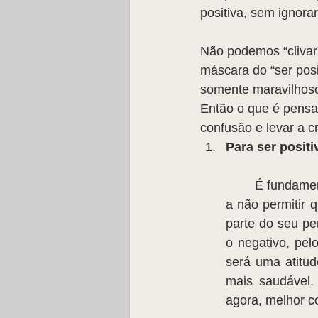
positiva, sem ignora
Não podemos “clivar
máscara do “ser posi
somente maravilhos
Então o que é pensar
confusão e levar a cr
Para ser posit
	É fundamental aprender a viver cada momento (bom e menos bom) do presente e 
a não permitir 
parte do seu pe
o negativo, pelo
será uma atitud
mais saudável. 
agora, melhor c