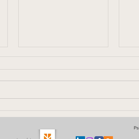
menos "New Year, New Me"
A cri
mais amor por quem tu és
quem
Ps