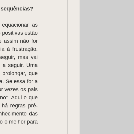
onsequências? 
 positivas estão 
 assim não for 
a à frustração. 
eguir, mas vai 
 a seguir. Uma 
 prolongar, que 
. Se essa for a 
or vezes os pais 
o”. Aqui o que 
há regras pré-
nhecimento das 
 o melhor para 