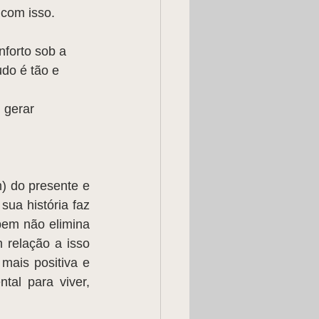
 com isso.
forto sob a 
do é tão e 
 gerar 
ua história faz 
bem não elimina 
 relação a isso 
mais positiva e 
al para viver, 