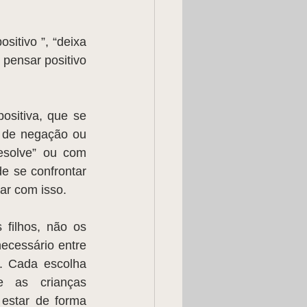
itivo ”, “deixa 
pensar positivo 
sitiva, que se 
s de negação ou 
esolve” ou com 
e se confrontar 
ar com isso.
filhos, não os 
ecessário entre 
 Cada escolha 
 as crianças 
star de forma 