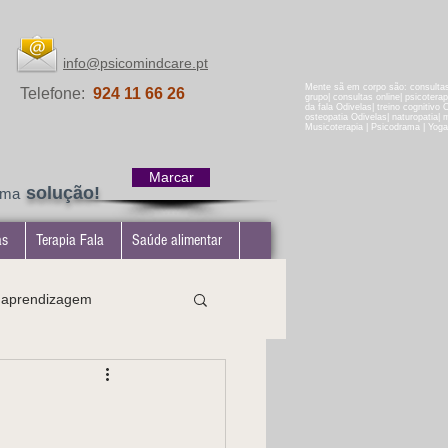
info@psicomindcare.pt
Mente sã em corpo são: consultas 
Telefone:
924 11 66 26
grupo| consultas online| psicotera
da fala Odivelas| treino cognitivo 
osteopatia Odivelas| naturopatia| ma
Musicoterapia | Psicodrama | Yoga
Marcar
solução!
uma
as
Terapia Fala
Saúde alimentar
e aprendizagem