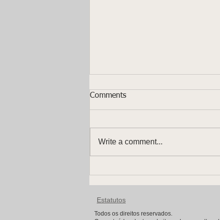
Comments
Write a comment...
As redes sociais
transformaram-se num
supermercado emocional
Estatutos
Todos os direitos reservados.