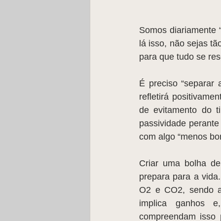
Somos diariamente “
lá isso, não sejas t
para que tudo se re
É preciso “separar 
refletirá positivam
de evitamento do t
passividade perante 
com algo “menos bom”
Criar uma bolha de 
prepara para a vida.
O2 e CO2, sendo a
implica ganhos e,
compreendam isso p