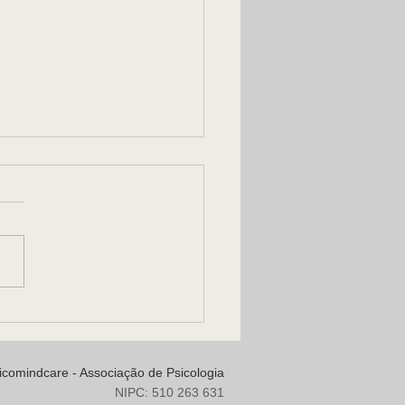
ança que você foi explica
 você é
icomindcare - Associação de Psicologia
NIPC: 510 263 631