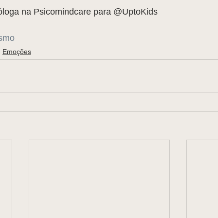
óloga na Psicomindcare para @UptoKids  
ismo
Emoções