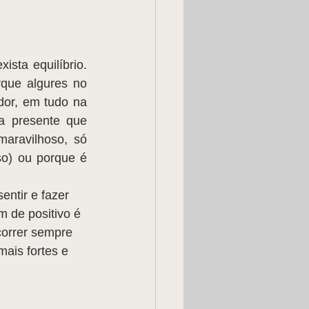
que algures no 
dor, em tudo na 
a presente que 
aravilhoso, só 
o) ou porque é 
entir e fazer 
m de positivo é 
correr sempre 
ais fortes e 