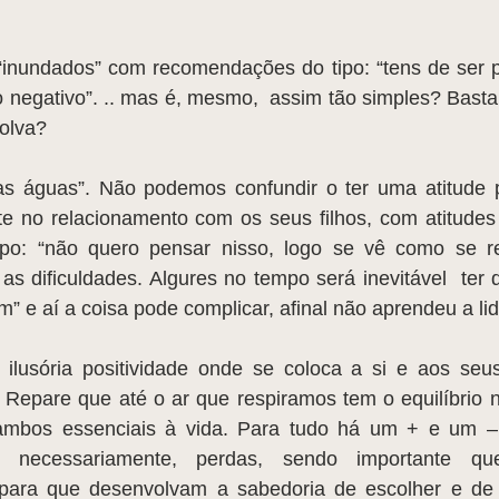
inundados” com recomendações do tipo: “tens de ser pos
ão negativo”. .. mas é, mesmo,  assim tão simples? Basta 
solva?
as águas”. Não podemos confundir o ter uma atitude po
ente no relacionamento com os seus filhos, com atitude
ipo: “não quero pensar nisso, logo se vê como se r
as dificuldades. Algures no tempo será inevitável  ter d
 e aí a coisa pode complicar, afinal não aprendeu a lid
ilusória positividade onde se coloca a si e aos seus 
 Repare que até o ar que respiramos tem o equilíbrio n
mbos essenciais à vida. Para tudo há um + e um –.
 necessariamente, perdas, sendo importante que
ara que desenvolvam a sabedoria de escolher e de e