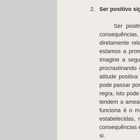
Ser positivo s
	Ser positivo é acreditar, sim, mas não necessariamente sem equacionar as 
consequências, o
diretamente re
estamos a promo
Imagine a segui
procrastinando 
atitude positiv
pode passar por 
regra, isto pode
tendem a ameaça
funciona é o m
estabelecidas, 
consequências e
si.