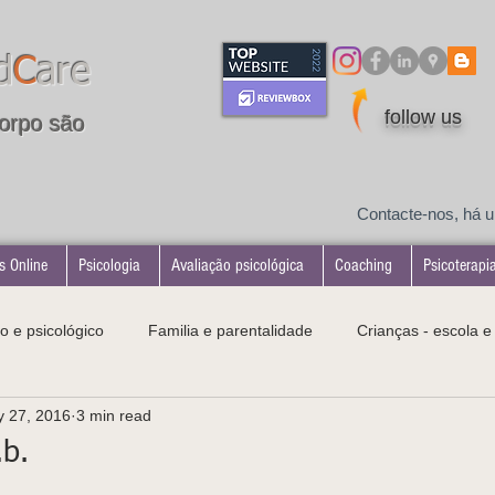
d
C
are
follow us
orpo são
Contacte-nos, há 
s Online
Psicologia
Avaliação psicológica
Coaching
Psicoterapi
o e psicológico
Familia e parentalidade
Crianças - escola 
 27, 2016
3 min read
tologias
Desenvolvimento infantil
Maternidade
.b.