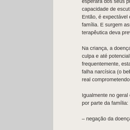
esperará dos seus pr
capacidade de escut
Então, é expectável
família. E surgem as
terapêutica deva pre
Na criança, a doença
culpa e até potencia
frequentemente, est
falha narcísica (o be
real comprometendo,
Igualmente no geral
por parte da família:
– negação da doenç