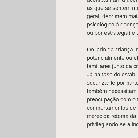
as que se sentem me
geral, deprimem mais
psicológico à doenç
ou por estratégia) e
Do lado da criança, 
potencialmente ou e
familiares junto da c
Já na fase de estabi
securizante por part
também necessitam d
preocupação com o f
comportamentos de op
merecida retoma da 
privilegiando-se a i