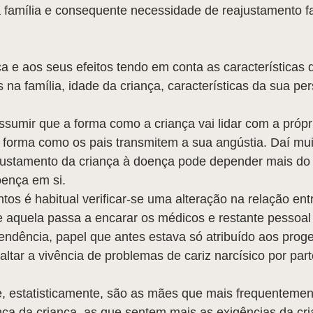
 família e consequente necessidade de reajustamento fa
 e aos seus efeitos tendo em conta as características 
na família, idade da criança, características da sua pe
ssumir que a forma como a criança vai lidar com a próp
orma como os pais transmitem a sua angústia. Daí mui
ustamento da criança à doença pode depender mais do
oença em si.
tos é habitual verificar-se uma alteração na relação entr
e aquela passa a encarar os médicos e restante pessoal
ndência, papel que antes estava só atribuído aos proge
altar a vivência de problemas de cariz narcísico por part
, estatisticamente, são as mães que mais frequentemen
 da criança, as que sentem mais as exigências da cri