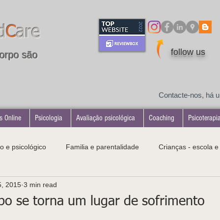
d
C
are
follow us
orpo são
Contacte-nos, há 
s Online
Psicologia
Avaliação psicológica
Coaching
Psicoterapi
o e psicológico
Familia e parentalidade
Crianças - escola 
5, 2015
3 min read
tologias
Desenvolvimento infantil
Maternidade
o se torna um lugar de sofrimento