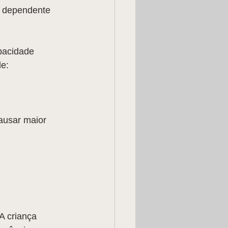
s dependente 
pacidade 
de:
ausar maior 
A criança 