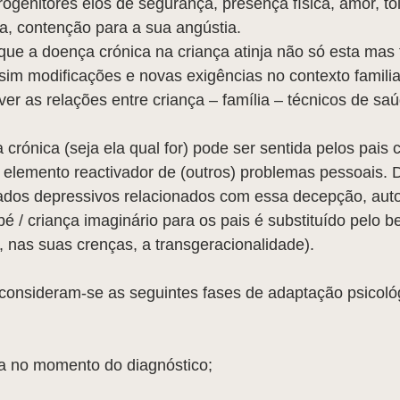
ogenitores elos de segurança, presença física, amor, tol
a, contenção para a sua angústia.
 que a doença crónica na criança atinja não só esta ma
sim modificações e novas exigências no contexto familia
ver as relações entre criança – família – técnicos de sa
 crónica (seja ela qual for) pode ser sentida pelos pais
l elemento reactivador de (outros) problemas pessoais. 
ados depressivos relacionados com essa decepção, aut
bé / criança imaginário para os pais é substituído pelo be
 nas suas crenças, a transgeracionalidade).
 consideram-se as seguintes fases de adaptação psicoló
a no momento do diagnóstico;