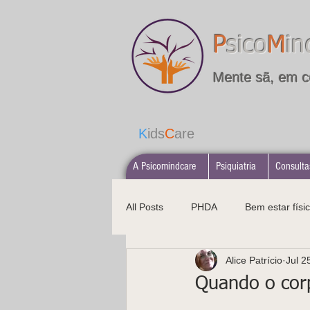
P
sico
M
in
Mente sã, em c
K
ids
C
are
A Psicomindcare
Psiquiatria
Consulta
All Posts
PHDA
Bem estar físic
Alice Patrício
Jul 2
Alimentação saudável
Psicopa
Quando o corp