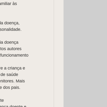
miliar às 
da doença, 
rsonalidade.
ria doença 
tos autores 
 funcionamento 
e a criança e 
 de saúde 
nitores. Mais 
e dos pais.
te 
ança doente e 