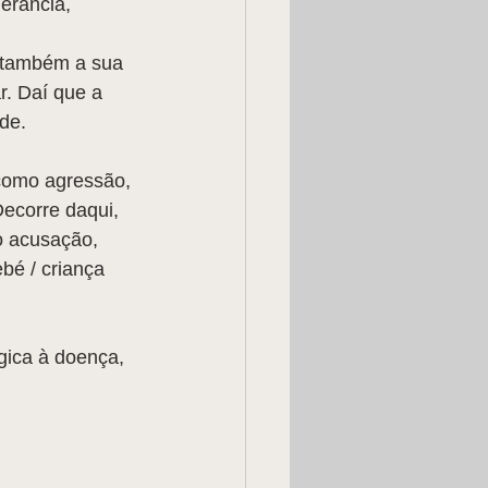
erância, 
s também a sua 
r. Daí que a 
úde.
 como agressão, 
Decorre daqui, 
o acusação, 
bé / criança 
gica à doença, 