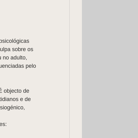
psicológicas 
ulpa sobre os 
 no adulto, 
uenciadas pelo 
É objecto de 
idianos e de 
siogénico, 
es: