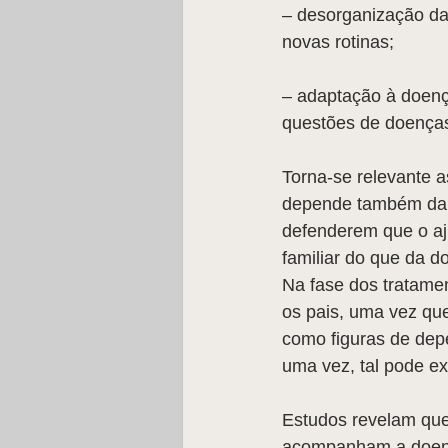
– desorganização da
novas rotinas;
– adaptação à doença
questões de doenças 
Torna-se relevante a
depende também da f
defenderem que o aj
familiar do que da d
Na fase dos tratamen
os pais, uma vez qu
como figuras de depe
uma vez, tal pode ex
Estudos revelam que
acompanham a doença