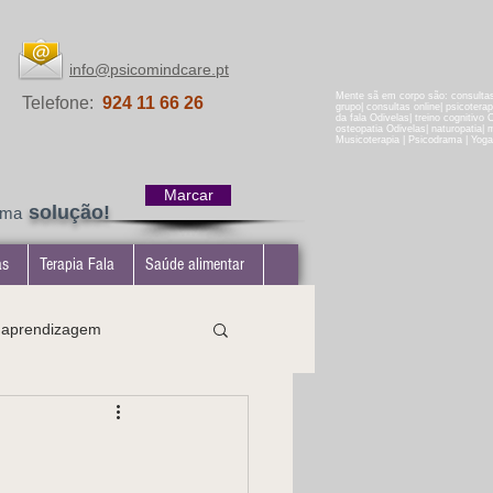
info@psicomindcare.pt
Mente sã em corpo são: consultas 
Telefone:
924 11 66 26
grupo| consultas online| psicotera
da fala Odivelas| treino cognitivo 
osteopatia Odivelas| naturopatia| ma
Musicoterapia | Psicodrama | Yoga
Marcar
solução!
uma
as
Terapia Fala
Saúde alimentar
e aprendizagem