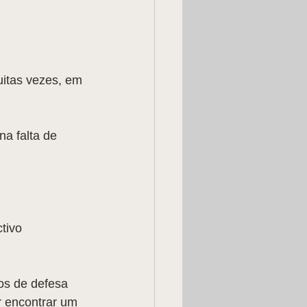
uitas vezes, em 
a falta de 
tivo 
os de defesa 
r encontrar um 