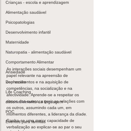
Crianças - escola e aprendizagem
Alimentação saudável
Psicopatologias
K
ids
C
are
Contacte-
nos,
Desenvolvimento infantil
há uma
Maternidade
soluçã
Naturopatia - alimentação saudável
o!
Comportamento Alimentar
Marcar
As interações sociais desempenham um 
Ansiedade
papel relevante na apreensão de 
Depressão
conhecimentos e na aquisição de 
competências, na socialização e na 
Life Coaching
afectividade. Aprende-se a respeitar os 
ritmos dos outros, a gerir as relações com 
desenvolvimento da linguagem
os outros, assumindo cada um, em 
POC
momentos diferentes, a liderança da díade. 
Ganha-se uma maior capacidade de 
Eventos para famílias
verbalização ao explicar-se ao par o seu 