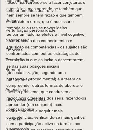
autosabotagem
raciocínio. Aprende-se a fazer conjeturas e 
a testá-las, mas aprende-se também que 
comportamentos destrutivo
nem sempre se tem razão e que também 
Bullying
se cometem erros, que é necessário 
remodelar ou ter-se novas ideias. 
Perturbação personalidade
Se por um lado há efeitos a nível cognitivo, 
Naturopatia
da apreensão dos conhecimentos e 
aquisição de competências - os sujeitos são 
Emoções
confrontados com outras estratégias de 
Terapia da fala
resolução, o que os incita a descentrarem-
se das suas posições iniciais 
Burnout
(desestabilização, segundo uma 
perspectiva procedimental) e a terem de 
Luto e perda
compreender outras formas de abordar o 
Autoestima
mesmo problema, que conduzem a 
raciocínios diferentes dos seus, fazendo-os 
Inteligência emocional
apreender (em conjunto) mais 
Doença crónica
conhecimentos e adquirir mais 
competências, verificando-se mais ganhos 
Hipnose
com a participação activa na tarefa - por 
Hipnoterapia