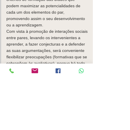
podem maximizar as potencialidades de 
cada um dos elementos do par, 
promovendo assim o seu desenvolvimento 
ou a aprendizagem. 
Com vista à promoção de interações sociais 
entre pares, levando os intervenientes a 
aprender, a fazer conjecturas e a defender 
as suas argumentações, será conveniente 
flexibilizar preocupações (formativas que se 
sobrepõem às avaliativas), porque há todo 
um percurso que deve ser tido em conta e 
não apenas alguns momentos pontuais.
Em suma, nos vários contextos precisamos 
de aprender a gerir de forma eficaz as 
nossas interações com os pares. E para 
apreender um saber socialmente 
construído, é preciso fazer uma 
desconstrução desse saber e uma posterior 
reconstrução. E é neste duplo processo, em 