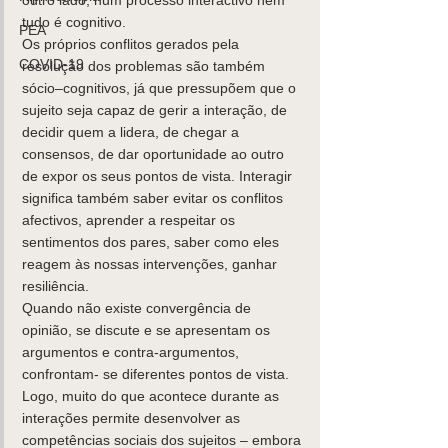
outro lado, num processo interactivo nem 
tudo é cognitivo. 
PEA
Os próprios conflitos gerados pela 
COVID-19
resolução dos problemas são também 
sócio–cognitivos, já que pressupõem que o 
sujeito seja capaz de gerir a interação, de 
decidir quem a lidera, de chegar a 
consensos, de dar oportunidade ao outro 
de expor os seus pontos de vista. Interagir 
significa também saber evitar os conflitos 
afectivos, aprender a respeitar os 
sentimentos dos pares, saber como eles 
reagem às nossas intervenções, ganhar 
resiliência. 
Quando não existe convergência de 
opinião, se discute e se apresentam os 
argumentos e contra-argumentos, 
confrontam- se diferentes pontos de vista. 
Logo, muito do que acontece durante as 
interações permite desenvolver as 
competências sociais dos sujeitos – embora 