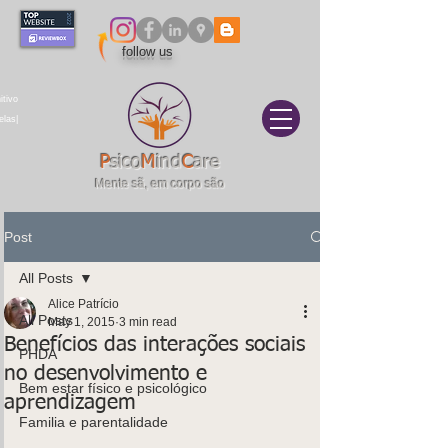
follow us
itivo
elas|
P
sico
M
ind
C
are
Mente sã, em corpo são
Post
All Posts
Alice Patrício
All Posts
May 1, 2015
3 min read
Benefícios das interações sociais
PHDA
no desenvolvimento e
Bem estar físico e psicológico
aprendizagem
Familia e parentalidade