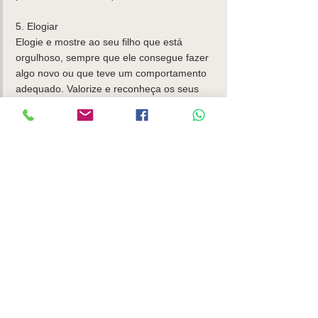
5. Elogiar
Elogie e mostre ao seu filho que está 
orgulhoso, sempre que ele consegue fazer 
algo novo ou que teve um comportamento 
adequado. Valorize e reconheça os seus 
esforços, mesmo que não consiga no 
imediato. Incentive-o a continuar a tentar, 
através do afeto.
As crianças aprendem a lidar com as 
emoções através dos seus 
relacionamentos.  Estão constantemente a 
observar os pais nas diferentes tarefas e 
contextos, na forma como interagem com 
eles e também socialmente. Tenha 
presente que é através de situações do dia-
a-dia  que irá conseguir ajudar o seu filho a 
tornar-se mais confiante e feliz.