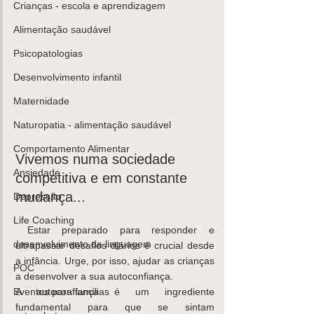
Crianças - escola e aprendizagem
Alimentação saudável
Psicopatologias
K
ids
C
are
Contacte-
nos,
Desenvolvimento infantil
há uma
Maternidade
soluçã
Naturopatia - alimentação saudável
o!
Comportamento Alimentar
Marcar
Vivemos numa sociedade 
Ansiedade
competitiva e em constante 
mudança...
Depressão
Life Coaching
 Estar preparado para responder e 
desenvolvimento da linguagem
ultrapassar desafios diários é crucial desde 
a infância. Urge, por isso, ajudar as crianças 
POC
a desenvolver a sua autoconfiança.
A autoconfiança é um ingrediente 
Eventos para famílias
fundamental para que se sintam 