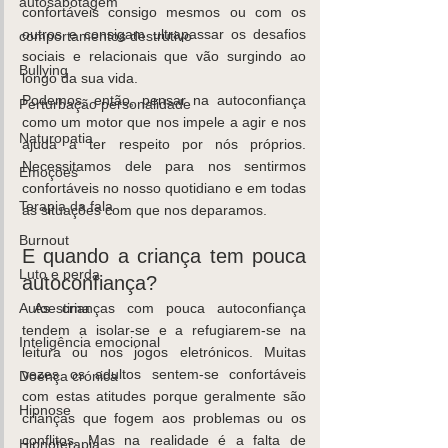
autosabotagem
confortáveis consigo mesmos ou com os 
outros e consigam ultrapassar os desafios 
comportamentos destrutivo
sociais e relacionais que vão surgindo ao 
Bullying
longo da sua vida.
Podemos, então, pensar na autoconfiança 
Perturbação personalidade
como um motor que nos impele a agir e nos 
Naturopatia
ajuda a ter respeito por nós próprios. 
Necessitamos dele para nos sentirmos 
Emoções
confortáveis no nosso quotidiano e em todas 
Terapia da fala
as situações com que nos deparamos.
Burnout
E quando a criança tem pouca 
Luto e perda
autoconfiança?
 As crianças com pouca autoconfiança 
Autoestima
tendem a isolar-se e a refugiarem-se na 
Inteligência emocional
leitura ou nos jogos eletrónicos. Muitas 
vezes os adultos sentem-se confortáveis 
Doença crónica
com estas atitudes porque geralmente são 
Hipnose
crianças que fogem aos problemas ou os 
conflitos. Mas na realidade é a falta de 
Hipnoterapia