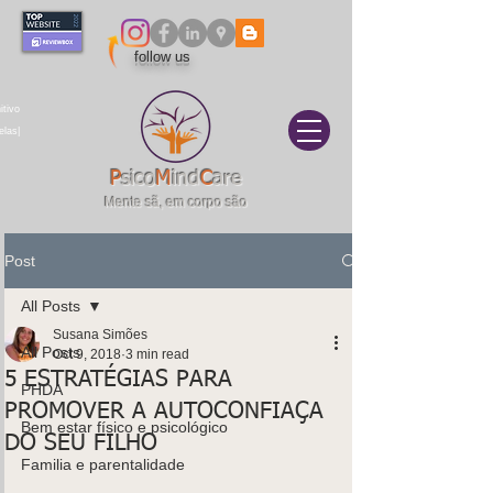
follow us
itivo
elas|
P
sico
M
ind
C
are
Mente sã, em corpo são
Post
All Posts
Susana Simões
All Posts
Oct 9, 2018
3 min read
5 ESTRATÉGIAS PARA
PHDA
PROMOVER A AUTOCONFIAÇA
Bem estar físico e psicológico
DO SEU FILHO
Familia e parentalidade