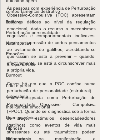
autosabotagem
As pessoas com experiência de Perturbação 
comportamentos destrutivo
Obsessivo-Compulsiva (POC) apresentam 
Bullying
maiores défices ao nível da regulação 
emocional, dado o recurso a mecanismos 
Perturbação personalidade
cognitivos e comportamentais ineficazes, 
desde a supressão de certos pensamentos 
Naturopatia
ao evitamento de gatilhos, acreditando-se 
Emoções
que assim se está a prevenir – quando, 
efectivamente, se está a circunscrever mais 
Terapia da fala
a própria vida.
Burnout
Casos há em que a POC confina numa 
Luto e perda
perturbação de personalidade (estrutural) – 
Autoestima
então designada como Perturbação de 
Personalidade Obsessivo – Compulsiva 
Inteligência emocional
(PPOC). Quando se diagnostica sob a forma 
Doença crónica
de traço, estímulos desencadeadores 
(gatilhos) como eventos de vida mais 
Hipnose
stressantes ou até traumáticos podem 
Hipnoterapia
influenciar na manifestação e 