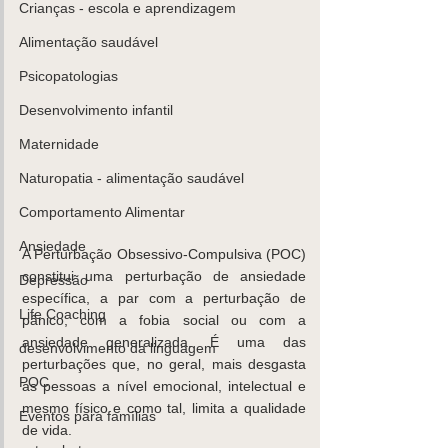
Crianças - escola e aprendizagem
Alimentação saudável
Psicopatologias
K
ids
C
are
Contacte-
nos,
Desenvolvimento infantil
há uma
Maternidade
soluçã
Naturopatia - alimentação saudável
o!
Comportamento Alimentar
Marcar
Ansiedade
A Perturbação Obsessivo-Compulsiva (POC) 
constitui uma perturbação de ansiedade 
Depressão
específica, a par com a perturbação de 
Life Coaching
pânico, com a fobia social ou com a 
ansiedade generalizada. É uma das 
desenvolvimento da linguagem
perturbações que, no geral, mais desgasta 
POC
as pessoas a nível emocional, intelectual e 
mesmo físico e como tal, limita a qualidade 
Eventos para famílias
de vida.