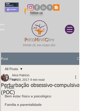
follow us
itivo
elas|
P
sico
M
ind
C
are
Mente sã, em corpo são
Post
All Posts
Alice Patrício
All Posts
Apr 28, 2017
4 min read
Perturbação obsessivo-compulsiva
PHDA
(POC)
Bem estar físico e psicológico
Familia e parentalidade