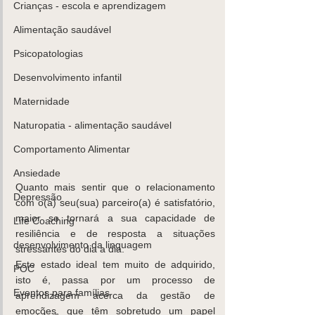
Crianças - escola e aprendizagem
Alimentação saudável
Psicopatologias
K
ids
C
are
Contacte-
nos,
Desenvolvimento infantil
há uma
Maternidade
soluçã
Naturopatia - alimentação saudável
o!
Comportamento Alimentar
Marcar
Ansiedade
Quanto mais sentir que o relacionamento 
Depressão
com o(a) seu(sua) parceiro(a) é satisfatório, 
maior se tornará a sua capacidade de 
Life Coaching
resiliência e de resposta a situações 
desenvolvimento da linguagem
stressantes do dia a dia. 
Este estado ideal tem muito de adquirido, 
POC
isto é, passa por um processo de 
Eventos para famílias
aprendizagem acerca da gestão de 
emoções, que têm sobretudo um papel 