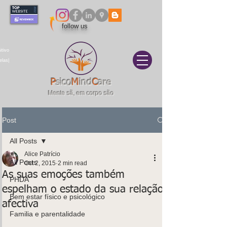
follow us
itivo
elas|
P
sico
M
ind
C
are
Mente sã, em corpo são
Post
All Posts
Alice Patrício
All Posts
Oct 2, 2015
2 min read
As suas emoções também
PHDA
espelham o estado da sua relação
Bem estar físico e psicológico
afectiva
Familia e parentalidade