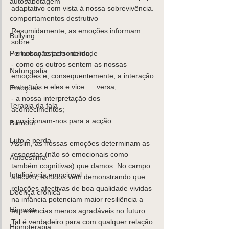
autosabotagem
adaptativo com vista à nossa sobrevivência. 
comportamentos destrutivo
Resumidamente, as emoções informam 
Bullying
sobre: 
- o nosso estado interno; 
Perturbação personalidade
- como os outros sentem as nossas 
Naturopatia
emoções e, consequentemente, a interação 
entre nós e eles e vice      versa; 
Emoções
- a nossa interpretação dos 
Terapia da fala
acontecimentos; 
- posicionam-nos para a acção. 
Burnout
Luto e perda
Assim, as nossas emoções determinam as 
respostas (não só emocionais como 
Autoestima
também cognitivas) que damos. No campo 
Inteligência emocional
afectivo, estudos vêm demonstrando que 
relações afectivas de boa qualidade vividas 
Doença crónica
na infância potenciam maior resiliência a 
Hipnose
experiências menos agradáveis no futuro. 
Tal é verdadeiro para com qualquer relação 
Hipnoterapia