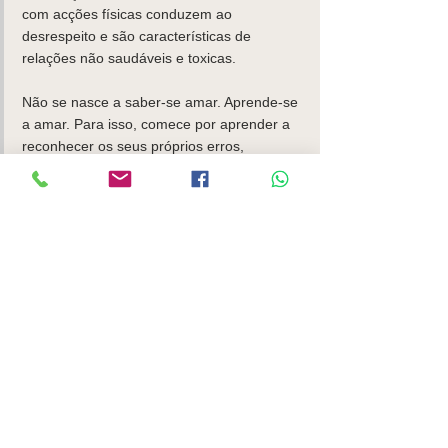
com acções físicas conduzem ao 
desrespeito e são características de 
relações não saudáveis e toxicas. 
Não se nasce a saber-se amar. Aprende-se 
a amar. Para isso, comece por aprender a 
reconhecer os seus próprios erros, 
comunique, não se perca a fantasiar, 
reavalie as suas expectativas com base no 
real. 
Alice Patrício, psicóloga @Psicomindcare
#emoções
#relaçõesdifíceis
#Terapiaconjugal
Emoções