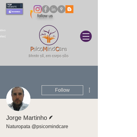
follow us
itivo
elas|
P
sico
M
ind
C
are
Mente sã, em corpo são
More actions
Follow
Writer
Jorge Martinho
Naturopata @psicomindcare