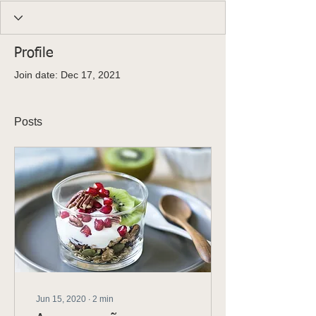
Profile
K
ids
C
are
Contacte-
Join date: Dec 17, 2021
nos,
há uma
soluçã
Posts
o!
Marcar
Jun 15, 2020
∙
2
min