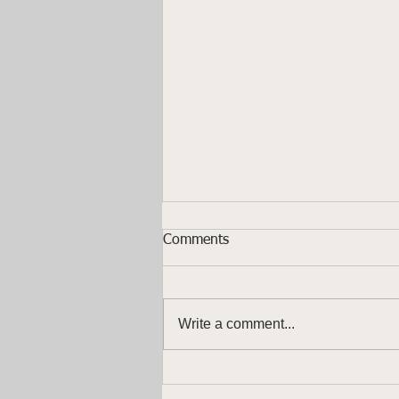
Comments
Write a comment...
PHDA: longe da vista longe
do coração. Será?