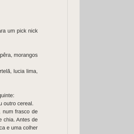
a um pick nick 
 pêra, morangos 
elã, lucia lima, 
uinte:
 outro cereal.
 num frasco de 
e chia. Antes de 
ca e uma colher 