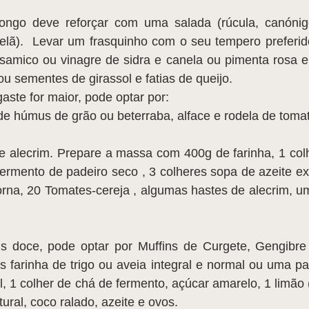
longo deve reforçar com uma salada (rúcula, canónig
telã).  Levar um frasquinho com o seu tempero preferid
lsamico ou vinagre de sidra e canela ou pimenta rosa e
ou sementes de girassol e fatias de queijo.
aste for maior, pode optar por:
e húmus de grão ou beterraba, alface e rodela de toma
e alecrim. Prepare a massa com 400g de farinha, 1 colh
ermento de padeiro seco , 3 colheres sopa de azeite ex
na, 20 Tomates-cereja , algumas hastes de alecrim, uma
s doce, pode optar por Muffins de Curgete, Gengibre
s farinha de trigo ou aveia integral e normal ou uma par
al, 1 colher de chá de fermento, açúcar amarelo, 1 limão 
tural, coco ralado, azeite e ovos.