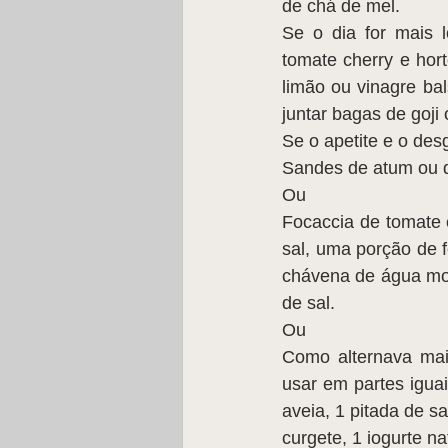
de chá de mel.
Se o dia for mais 
tomate cherry e hor
limão ou vinagre ba
juntar bagas de goji 
Se o apetite e o desg
Sandes de atum ou d
Ou
Focaccia de tomate 
sal, uma porção de f
chávena de água mor
de sal.
Ou
Como alternava mai
usar em partes iguai
aveia, 1 pitada de s
curgete, 1 iogurte na