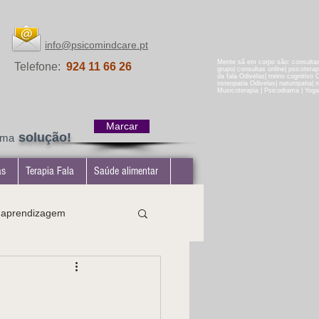
info@psicomindcare.pt
Mente sã em corpo são: consultas 
Telefone:
924 11 66 26
grupo| consultas online| psicotera
da fala Odivelas| treino cognitivo 
osteopatia Odivelas| naturopatia| ma
Musicoterapia | Psicodrama | Yoga
Marcar
solução!
uma
as
Terapia Fala
Saúde alimentar
e aprendizagem