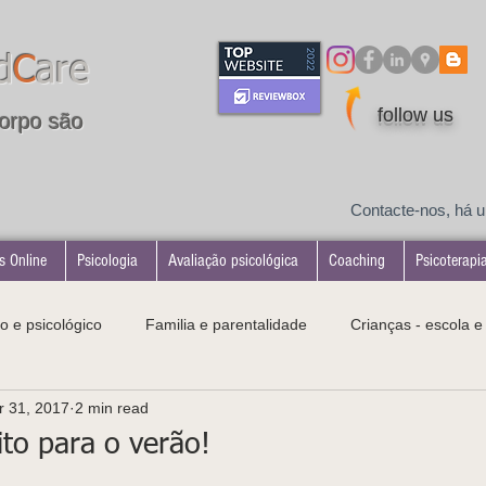
d
C
are
follow us
orpo são
Contacte-nos, há 
s Online
Psicologia
Avaliação psicológica
Coaching
Psicoterapi
o e psicológico
Familia e parentalidade
Crianças - escola 
r 31, 2017
2 min read
tologias
Desenvolvimento infantil
Maternidade
ito para o verão!