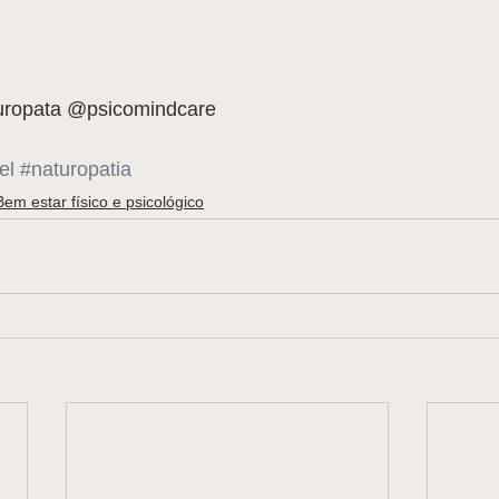
turopata @psicomindcare
el
#naturopatia
Bem estar físico e psicológico