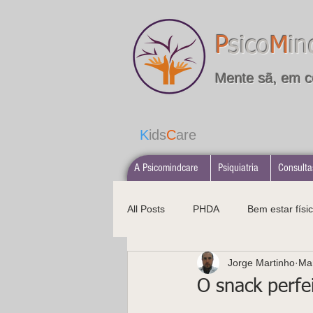
P
sico
M
in
Mente sã, em c
K
ids
C
are
A Psicomindcare
Psiquiatria
Consulta
All Posts
PHDA
Bem estar físic
Jorge Martinho
Ma
Alimentação saudável
Psicopa
O snack perfe