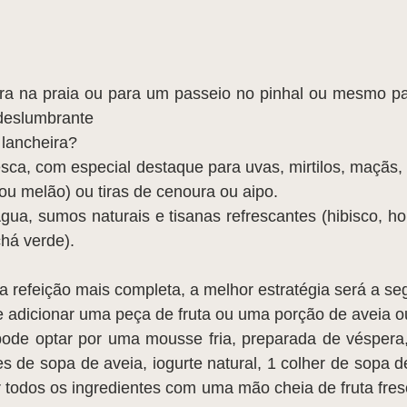
a na praia ou para um passeio no pinhal ou mesmo par
 deslumbrante
 lancheira?
esca, com especial destaque para uvas, mirtilos, maçãs,
u melão) ou tiras de cenoura ou aipo.
ua, sumos naturais e tisanas refrescantes (hibisco, hort
chá verde).
 refeição mais completa, a melhor estratégia será a seg
e adicionar uma peça de fruta ou uma porção de aveia ou
de optar por uma mousse fria, preparada de véspera,
es de sopa de aveia, iogurte natural, 1 colher de sopa d
r todos os ingredientes com uma mão cheia de fruta fres