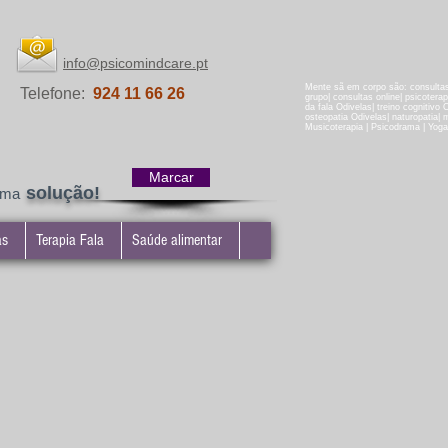
info@psicomindcare.pt
Mente sã em corpo são: consultas 
Telefone:
924 11 66 26
grupo| consultas online| psicotera
da fala Odivelas| treino cognitivo 
osteopatia Odivelas| naturopatia| ma
Musicoterapia | Psicodrama | Yoga
Marcar
solução!
uma
as
Terapia Fala
Saúde alimentar