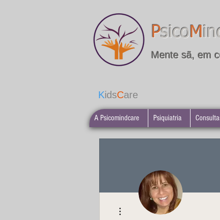
P
sico
M
in
Mente sã, em c
K
ids
C
are
A Psicomindcare
Psiquiatria
Consulta
More actions