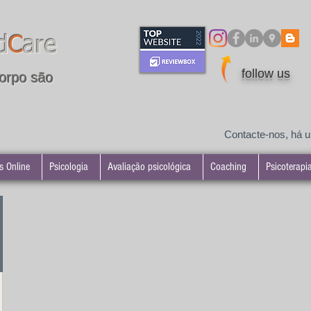
d
C
are
follow us
orpo são
Contacte-nos, há 
s Online
Psicologia
Avaliação psicológica
Coaching
Psicoterapi