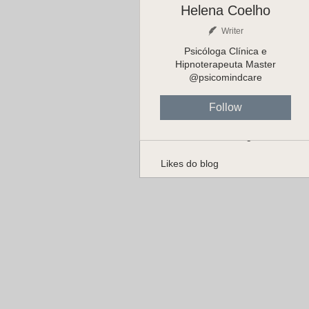
Helena Coelho
Writer
Psicóloga Clínica e
Hipnoterapeuta Master
@psicomindcare
Profile
Follow
Posts do blog
Comentários do blog
Likes do blog