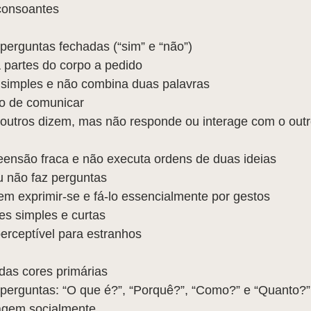
consoantes 
perguntas fechadas (“sim” e “não”)  
 partes do corpo a pedido  
 simples e não combina duas palavras  
o de comunicar  
 outros dizem, mas não responde ou interage com o outr
nsão fraca e não executa ordens de duas ideias  
 não faz perguntas  
em exprimir-se e fá-lo essencialmente por gestos  
s simples e curtas  
erceptível para estranhos 
das cores primárias  
perguntas: “O que é?”, “Porquê?”, “Como?” e “Quanto?”
agem socialmente  