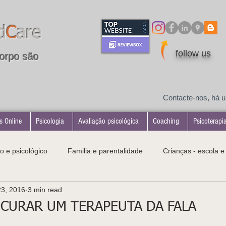
d
C
are
follow us
orpo são
Contacte-nos, há 
s Online
Psicologia
Avaliação psicológica
Coaching
Psicoterapi
o e psicológico
Familia e parentalidade
Crianças - escola 
23, 2016
3 min read
tologias
Desenvolvimento infantil
Maternidade
CURAR UM TERAPEUTA DA FALA