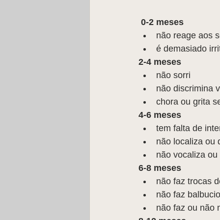
0-2 meses
não reage aos s
é demasiado irri
2-4 meses
não sorri  
não discrimina v
chora ou grita s
4-6 meses
tem falta de int
não localiza ou
não vocaliza ou 
6-8 meses
não faz trocas d
não faz balbuci
não faz ou não 