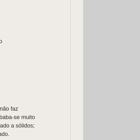
  
não faz 
 baba-se muito 
ado a sólidos; 
ado.