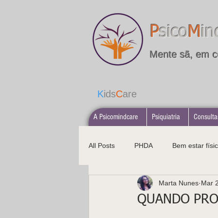
P
sico
M
in
Mente sã, em c
K
ids
C
are
A Psicomindcare
Psiquiatria
Consulta
All Posts
PHDA
Bem estar físic
Marta Nunes
Mar 
Alimentação saudável
Psicopa
QUANDO PRO