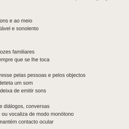
ons e ao meio  
tável e sonolento 
ozes familiares  
empre que se lhe toca 
eresse pelas pessoas e pelos objectos  
 deteta um som  
deixa de emitir sons 
e diálogos, conversas  
o ou vocaliza de modo monótono  
mantém contacto ocular 