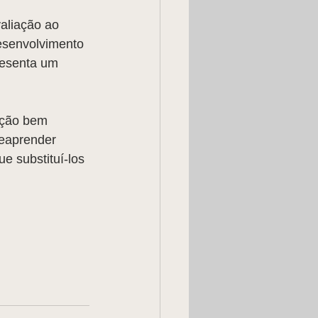
aliação ao 
esenvolvimento 
resenta um 
nção bem 
eaprender 
e substituí-los 