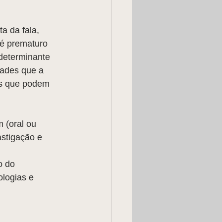
a da fala, 
é prematuro 
 determinante 
dades que a 
as que podem 
 (oral ou 
astigação e 
o do 
logias e 