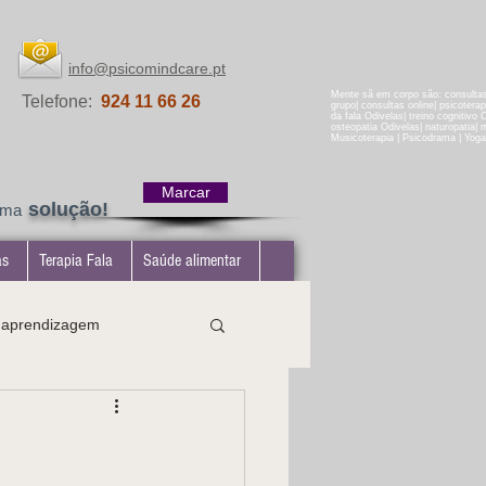
info@psicomindcare.pt
Mente sã em corpo são: consultas 
Telefone:
924 11 66 26
grupo| consultas online| psicotera
da fala Odivelas| treino cognitivo 
osteopatia Odivelas| naturopatia| ma
Musicoterapia | Psicodrama | Yoga
Marcar
solução!
uma
as
Terapia Fala
Saúde alimentar
e aprendizagem