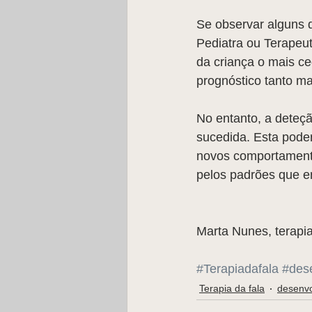
Se observar alguns d
Pediatra ou Terapeut
da criança o mais ce
prognóstico tanto ma
No entanto, a deteç
sucedida. Esta pode
novos comportamentos
pelos padrões que en
Marta Nunes, terapi
#Terapiadafala
#des
Terapia da fala
desenvo