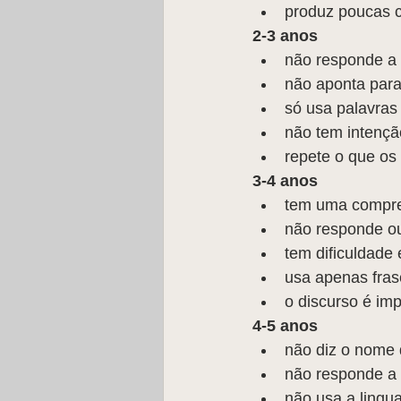
produz poucas 
2-3 anos
não responde a 
não aponta para
só usa palavras
não tem intençã
repete o que os
3-4 anos
tem uma compree
não responde ou
tem dificuldade 
usa apenas frase
o discurso é imp
4-5 anos
não diz o nome 
não responde a 
não usa a lingu