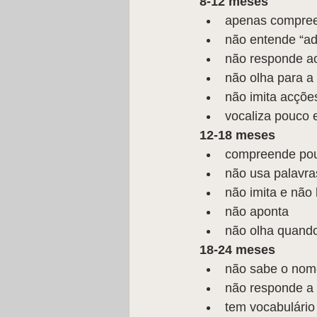
8-12 meses
apenas compree
não entende “ad
não responde a
não olha para a
não imita acções
vocaliza pouco 
12-18 meses
compreende pouc
não usa palavra
não imita e não 
não aponta  
não olha quand
18-24 meses
não sabe o nome
não responde a 
tem vocabulário 