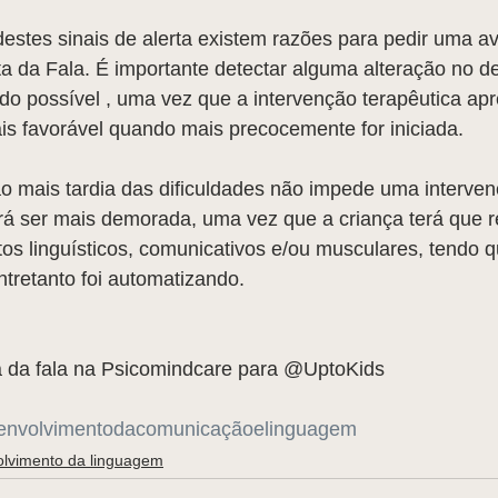
estes sinais de alerta existem razões para pedir uma av
a da Fala. É importante detectar alguma alteração no d
do possível , uma vez que a intervenção terapêutica ap
is favorável quando mais precocemente for iniciada.
ão mais tardia das dificuldades não impede uma interve
rá ser mais demorada, uma vez que a criança terá que r
 linguísticos, comunicativos e/ou musculares, tendo qu
tretanto foi automatizando.
a da fala na Psicomindcare para @UptoKids 
envolvimentodacomunicaçãoelinguagem
lvimento da linguagem