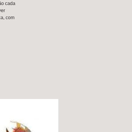
ão cada
ver
ça, com