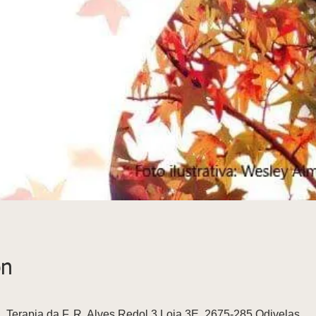
on
, Terapia da F, R. Alves Redol 3 Loja 3E, 2675-285 Odivelas