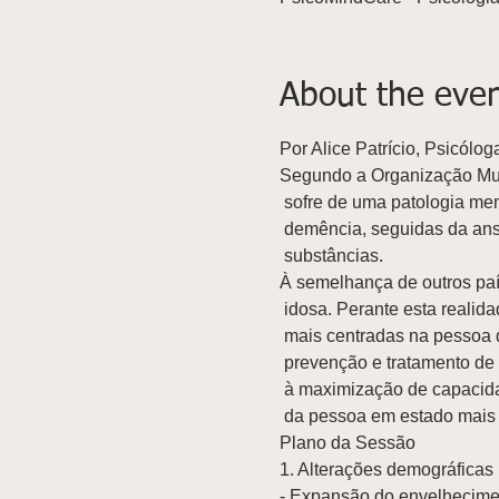
About the eve
Por Alice Patrício, Psicólo
Segundo a Organização Mun
 sofre de uma patologia mental ou neurológica, sendo das mais comuns a depressão e a

 demência, seguidas da ansiedade e de problemas associados ao consumo de

À semelhança de outros paí
 idosa. Perante esta realidade urge promover e desenvolver estratégias de abordagem

 mais centradas na pessoa do que na doença, com vista ao bem-estar psicológico, à

 prevenção e tratamento de sintomas comportamentais e situações de psicopatologia,

 à maximização de capacidades e competências, ao envelhecimento activo, à dignidade

 da pessoa em estado mais 