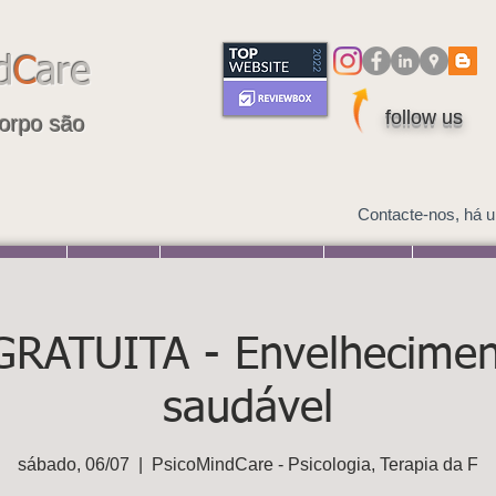
d
C
are
follow us
orpo são
Contacte-nos, há 
s Online
Psicologia
Avaliação psicológica
Coaching
Psicoterapi
 GRATUITA - Envelhecimen
saudável
sábado, 06/07
  |  
PsicoMindCare - Psicologia, Terapia da F