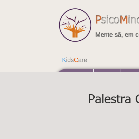
P
sico
M
in
Mente sã, em c
K
ids
C
are
A Psicomindcare
Psiquiatria
Consulta
Palestra