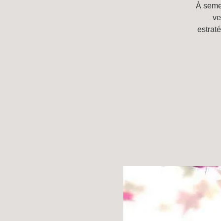
À seme
ve
estrat