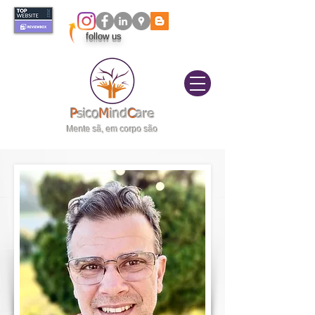
follow us
itivo
elas|
P
sico
M
ind
C
are
Mente sã, em corpo são