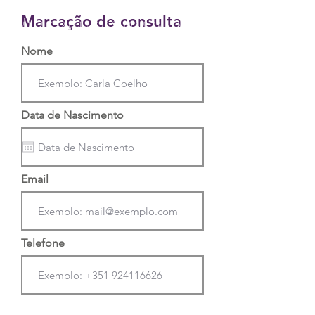
Marta cabrita psicóloga infantil;
Marcação de consulta
Marta cabrita psicóloga infantil;
Marta cabrita psicóloga infantil;
Nome
Marta cabrita psicóloga infantil;
Data de Nascimento
Email
Telefone