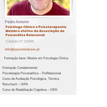
K
ids
C
are
Contacte-
Pedro Amorim
nos,
Psicólogo Clínico e Psicoterapeuta
Membro efetivo da Associação de
há uma
Psicanálise Relacional
soluçã
Cédula nº 22981
o!
info@psicomindcare.pt
Marcar
Formação base: Mestre em Psicologia Clínica
Formação Complementar:
Psicoterapia Psicanalítica – PsiRelacional
Curso de Avaliação Psicológica, Técnica
Rorschach – ISPA
Curso de Reabilitação Cognitiva – ISPA
Marta cabrita psicóloga infantil;
Marta cabrita psicóloga infantil;