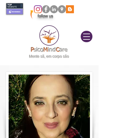
follow us
itivo
elas|
P
sico
M
ind
C
are
Mente sã, em corpo são