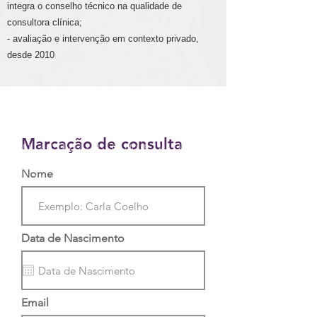
integra o conselho técnico na qualidade de
consultora clínica;
- avaliação e intervenção em contexto privado,
desde 2010
Marta cabrita psicóloga infantil;
Marta cabrita psicóloga infantil;
Marta cabrita psicóloga infantil;
Marcação de consulta
Marta cabrita psicóloga infantil;
Marta cabrita psicóloga infantil;
Nome
Marta cabrita psicóloga infantil;
Data de Nascimento
Email