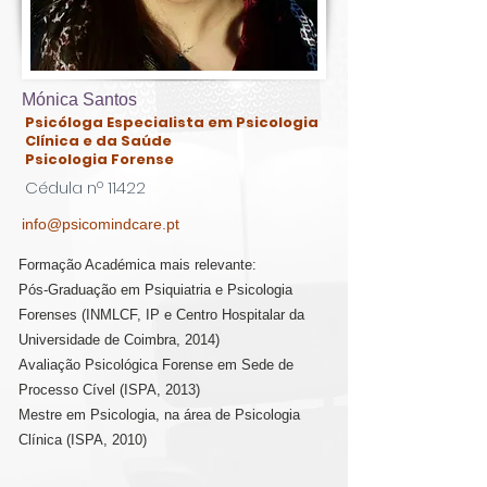
K
ids
C
are
Contacte-
Mónica Santos
nos,
Psicóloga Especialista em Psicologia
Clínica e da Saúde
há uma
Psicologia Forense
soluçã
Cédula nº 11422
o!
info@psicomindcare.pt
Marcar
Formação Académica mais relevante:
Pós-Graduação em Psiquiatria e Psicologia
Forenses (INMLCF, IP e Centro Hospitalar da
Universidade de Coimbra, 2014)
Avaliação Psicológica Forense em Sede de
Processo Cível (ISPA, 2013)
Mestre em Psicologia, na área de Psicologia
Clínica (ISPA, 2010)