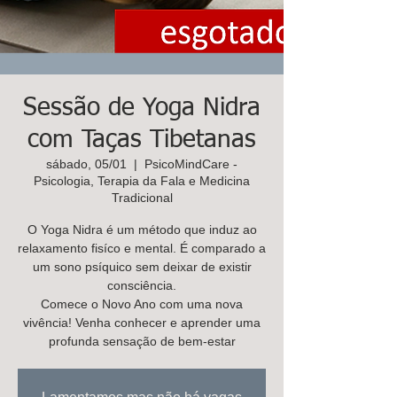
K
ids
C
are
Contacte-
nos,
Sessão de Yoga Nidra
há uma
com Taças Tibetanas
soluçã
sábado, 05/01
  |  
PsicoMindCare -
o!
Psicologia, Terapia da Fala e Medicina
Tradicional
Marcar
O Yoga Nidra é um método que induz ao
relaxamento fisíco e mental. É comparado a
um sono psíquico sem deixar de existir
consciência.
Comece o Novo Ano com uma nova
vivência! Venha conhecer e aprender uma