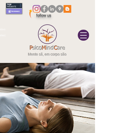
follow us
itivo
elas|
P
sico
M
ind
C
are
Mente sã, em corpo são