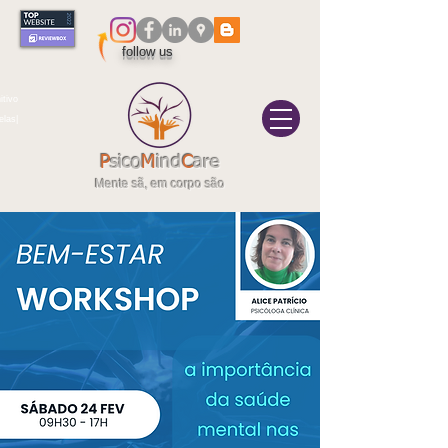
follow us
itivo
elas|
P
sico
M
ind
C
are
Mente sã, em corpo são