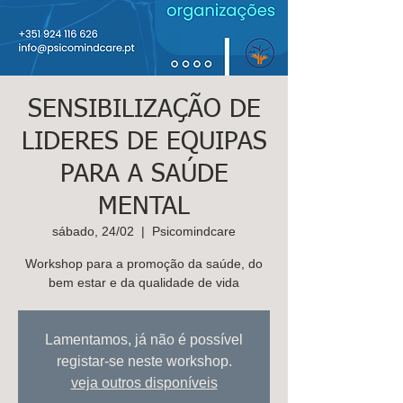
K
ids
C
are
Contacte-
nos,
SENSIBILIZAÇÃO DE
há uma
LIDERES DE EQUIPAS
soluçã
PARA A SAÚDE
o!
Marcar
MENTAL
sábado, 24/02
  |  
Psicomindcare
Workshop para a promoção da saúde, do
bem estar e da qualidade de vida
Lamentamos, já não é possível
registar-se neste workshop.
veja outros disponíveis