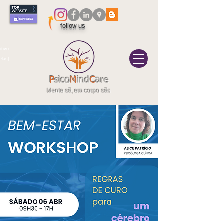
follow us
itivo
elas|
P
sico
M
ind
C
are
Mente sã, em corpo são