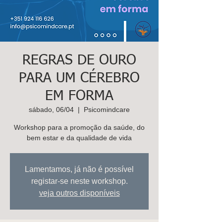
K
ids
C
are
Contacte-
nos,
REGRAS DE OURO
há uma
PARA UM CÉREBRO
soluçã
EM FORMA
o!
sábado, 06/04
  |  
Psicomindcare
Marcar
Workshop para a promoção da saúde, do
bem estar e da qualidade de vida
Lamentamos, já não é possível
registar-se neste workshop.
veja outros disponíveis