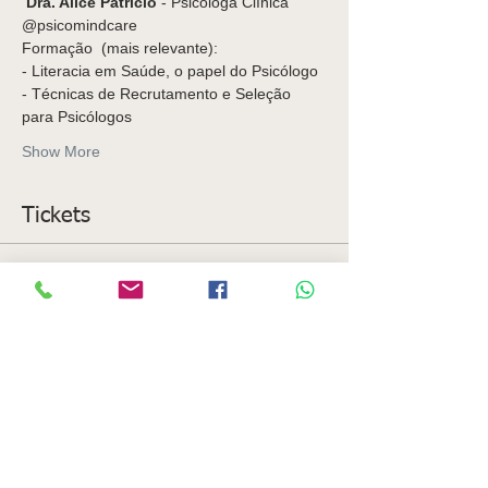
 Dra. Alice Patrício
 - Psicóloga Clínica 
@psicomindcare
Formação  (mais relevante): 
- Literacia em Saúde, o papel do Psicólogo 
- Técnicas de Recrutamento e Seleção 
para Psicólogos  
Show More
Tickets
Sale ended
Ticket type
Ingresso para workshop
More info
Price
From 15,00 € to 48,00 €