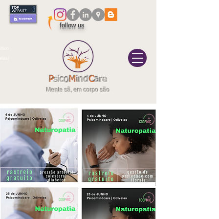
follow us
itivo
elas|
P
sico
M
ind
C
are
Mente sã, em corpo são