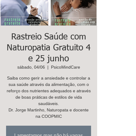
K
ids
C
are
Contacte-
nos,
Rastreio Saúde com
há uma
Naturopatia Gratuito 4
soluçã
e 25 junho
o!
sábado, 04/06
  |  
PsicoMindCare
Marcar
Saiba como gerir a ansiedade e controlar a
sua saúde através da alimentação, com o
reforço dos nutrientes adequados e através
de boas práticas de estilos de vida
saudáveis.
Dr. Jorge Martinho, Naturopata e docente
na COOPMIC
Lamentamos mas não há vagas