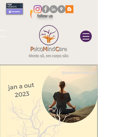
follow us
itivo
elas|
P
sico
M
ind
C
are
Mente sã, em corpo são