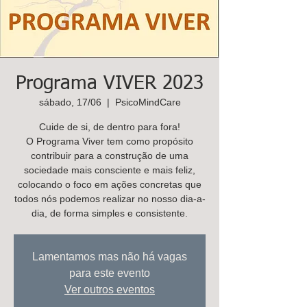
K
ids
C
are
Contacte-
nos,
Programa VIVER 2023
há uma
sábado, 17/06
  |  
PsicoMindCare
soluçã
Cuide de si, de dentro para fora!
o!
O Programa Viver tem como propósito
Marcar
contribuir para a construção de uma
sociedade mais consciente e mais feliz,
colocando o foco em ações concretas que
todos nós podemos realizar no nosso dia-a-
dia, de forma simples e consistente.
Lamentamos mas não há vagas
para este evento
Ver outros eventos