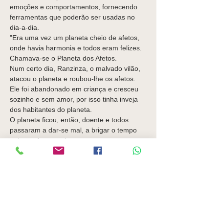
emoções e comportamentos, fornecendo 
ferramentas que poderão ser usadas no 
"Era uma vez um planeta cheio de afetos, 
onde havia harmonia e todos eram felizes. 
Num certo dia, Ranzinza, o malvado vilão, 
atacou o planeta e roubou-lhe os afetos. 
Ele foi abandonado em criança e cresceu 
sozinho e sem amor, por isso tinha inveja 
O planeta ficou, então, doente e todos 
passaram a dar-se mal, a brigar o tempo 
A Agência Espacial Intergalática ficou muito 
preocupada e, por isso, nomeou dois dos 
seus melhores membros, para…
Show More
Tickets