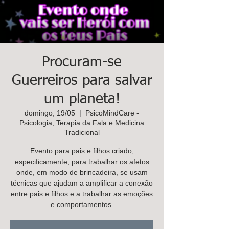
K
ids
C
are
Contacte-
nos,
Procuram-se
há uma
Guerreiros para salvar
soluçã
um planeta!
o!
domingo, 19/05
  |  
PsicoMindCare -
Marcar
Psicologia, Terapia da Fala e Medicina
Tradicional
Evento para pais e filhos criado,
especificamente, para trabalhar os afetos
onde, em modo de brincadeira, se usam
técnicas que ajudam a amplificar a conexão
entre pais e filhos e a trabalhar as emoções
e comportamentos.