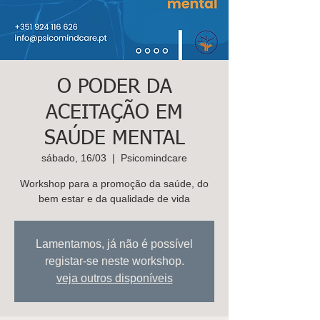
K
ids
C
are
Contacte-
nos,
O PODER DA
há uma
ACEITAÇÃO EM
soluçã
SAÚDE MENTAL
o!
sábado, 16/03
  |  
Psicomindcare
Marcar
Workshop para a promoção da saúde, do
bem estar e da qualidade de vida
Lamentamos, já não é possível
registar-se neste workshop.
veja outros disponíveis