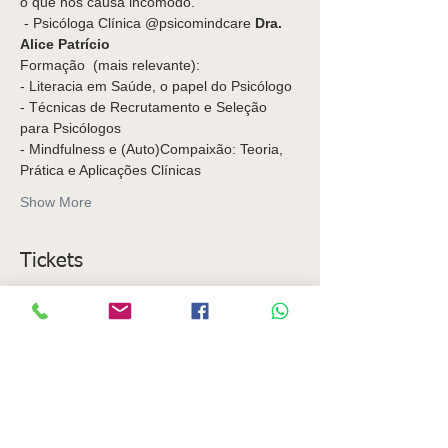
o que nos causa incómodo.
 - Psicóloga Clínica @psicomindcare
 Dra. 
Alice Patrício
Formação  (mais relevante): 
- Literacia em Saúde, o papel do Psicólogo 
- Técnicas de Recrutamento e Seleção 
para Psicólogos  
- Mindfulness e (Auto)Compaixão: Teoria, 
Prática e Aplicações Clínicas  
Show More
Tickets
Sale ended
Ticket type
Ingresso para workshop
More info