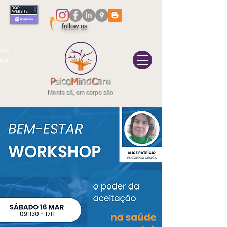
follow us
itivo
elas|
P
sico
M
ind
C
are
Mente sã, em corpo são