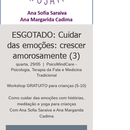
K
ids
C
are
Contacte-
nos,
ESGOTADO: Cuidar
há uma
das emoções: crescer
soluçã
amorosamente (3)
o!
quarta, 29/05
  |  
PsicoMindCare -
Marcar
Psicologia, Terapia da Fala e Medicina
Tradicional
Workshop GRATUITO para crianças (5-10)
Como cuidar das emoções com histórias,
meditação e yoga para crianças
Com Ana Sofia Saraiva e Ana Margarida