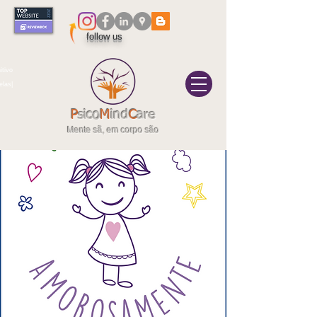
follow us
itivo
elas|
P
sico
M
ind
C
are
Mente sã, em corpo são