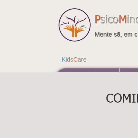
P
sico
M
in
Mente sã, em c
K
ids
C
are
A Psicomindcare
Psiquiatria
Consulta
COMI