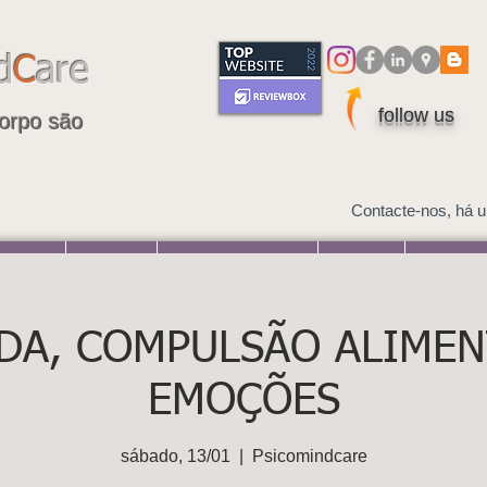
d
C
are
follow us
orpo são
Contacte-nos, há 
s Online
Psicologia
Avaliação psicológica
Coaching
Psicoterapi
DA, COMPULSÃO ALIMEN
EMOÇÕES
sábado, 13/01
  |  
Psicomindcare