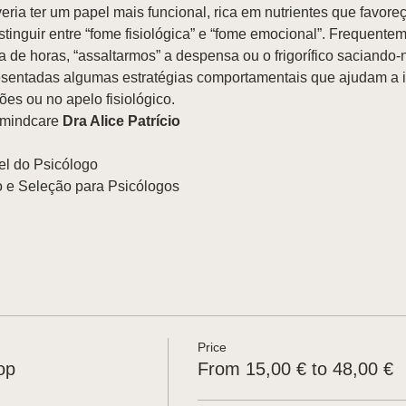
eria ter um papel mais funcional, rica em nutrientes que favor
tinguir entre “fome fisiológica” e “fome emocional”. Frequenteme
 de horas, “assaltarmos” a despensa ou o frigorífico saciando-
entadas algumas estratégias comportamentais que ajudam a ide
s ou no apelo fisiológico.
omindcare
 Dra Alice Patrício
 
el do Psicólogo 
 e Seleção para Psicólogos  
Price
op
From 15,00 € to 48,00 €