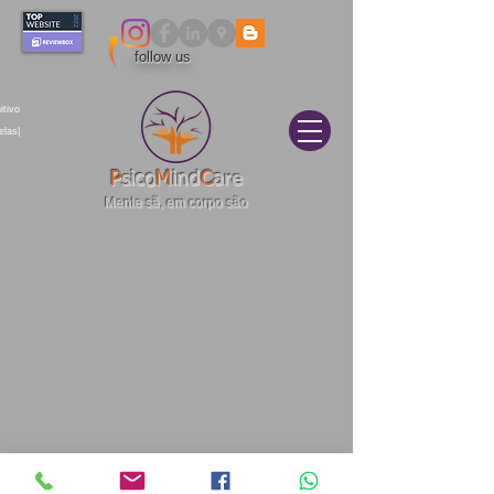
follow us
itivo
elas|
P
sico
M
ind
C
are
Mente sã, em corpo são