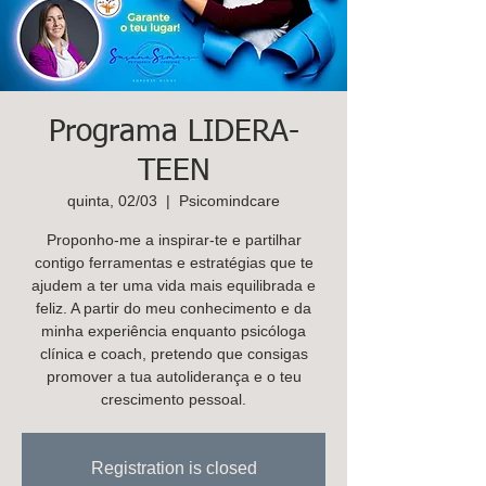
K
ids
C
are
Contacte-
nos,
Programa LIDERA-
há uma
TEEN
soluçã
quinta, 02/03
  |  
Psicomindcare
o!
Proponho-me a inspirar-te e partilhar
Marcar
contigo ferramentas e estratégias que te
ajudem a ter uma vida mais equilibrada e
feliz. A partir do meu conhecimento e da
minha experiência enquanto psicóloga
clínica e coach, pretendo que consigas
promover a tua autoliderança e o teu
crescimento pessoal.
Registration is closed