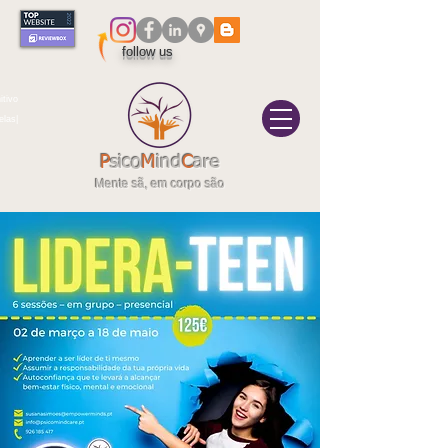
follow us
itivo
elas|
P
sico
M
ind
C
are
Mente sã, em corpo são