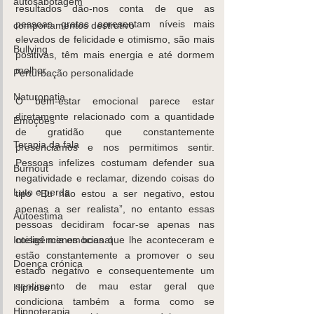
autosabotagem
resultados dão-nos conta de que as 
pessoas gratas apresentam níveis mais 
comportamentos destrutivo
elevados de felicidade e otimismo, são mais 
Bullying
positivas, têm mais energia e até dormem 
melhor.
Perturbação personalidade
Naturopatia
O bem-estar emocional parece estar 
diretamente relacionado com a quantidade 
Emoções
de gratidão que constantemente 
Terapia da fala
presenciamos e nos permitimos sentir. 
Pessoas infelizes costumam defender sua 
Burnout
negatividade e reclamar, dizendo coisas do 
Luto e perda
tipo “Eu não estou a ser negativo, estou 
apenas a ser realista”, no entanto essas 
Autoestima
pessoas decidiram focar-se apenas nas 
Inteligência emocional
coisas menos boas que lhe aconteceram e 
estão constantemente a promover o seu 
Doença crónica
estado negativo e consequentemente um 
sentimento de mau estar geral que 
Hipnose
condiciona também a forma como se 
Hipnoterapia