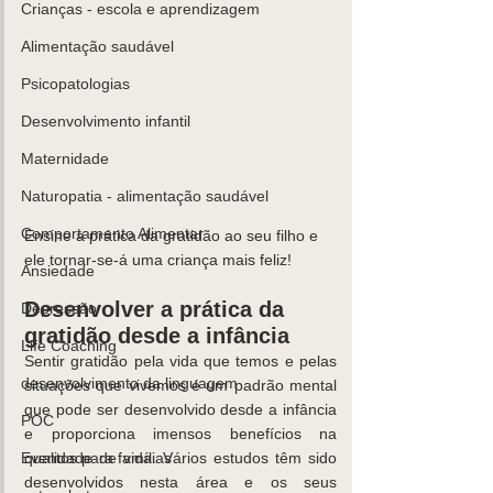
Crianças - escola e aprendizagem
Alimentação saudável
Psicopatologias
K
ids
C
are
Contacte-
nos,
Desenvolvimento infantil
há uma
Maternidade
soluçã
Naturopatia - alimentação saudável
o!
Comportamento Alimentar
Ensine a prática da gratidão ao seu filho e 
Marcar
ele tornar-se-á uma criança mais feliz!
Ansiedade
Desenvolver a prática da 
Depressão
gratidão desde a infância
Life Coaching
Sentir gratidão pela vida que temos e pelas 
desenvolvimento da linguagem
situações que vivemos é um padrão mental 
que pode ser desenvolvido desde a infância 
POC
e proporciona imensos benefícios na 
Eventos para famílias
qualidade de vida. Vários estudos têm sido 
desenvolvidos nesta área e os seus 