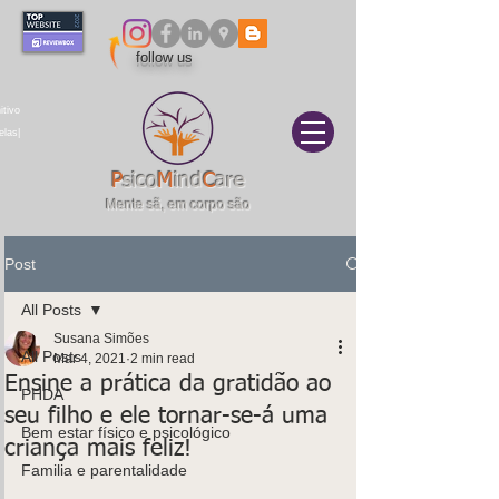
follow us
itivo
elas|
P
sico
M
ind
C
are
Mente sã, em corpo são
Post
All Posts
Susana Simões
All Posts
Mar 4, 2021
2 min read
Ensine a prática da gratidão ao
PHDA
seu filho e ele tornar-se-á uma
Bem estar físico e psicológico
criança mais feliz!
Familia e parentalidade