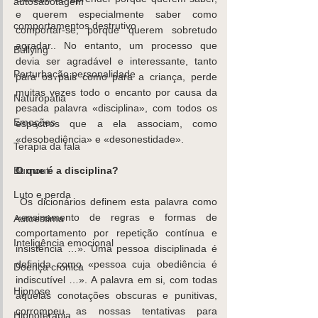
autosabotagem
e querem especialmente saber como 
comportamentos destrutivo
comportar-se, porque querem sobretudo 
agradar.. No entanto, um processo que 
Bullying
devia ser agradável e interessante, tanto 
Perturbação personalidade
para os pais como para a criança, perde 
muitas vezes todo o encanto por causa da 
Naturopatia
pesada palavra «disciplina», com todos os 
Emoções
espectros que a ela associam, como 
«desobediência» e «desonestidade».
Terapia da fala
Burnout
O que é a disciplina?
Luto e perda
 Os dicionários definem esta palavra como 
«ensinamento de regras e formas de 
Autoestima
comportamento por repetição contínua e 
Inteligência emocional
insistência …». Uma pessoa disciplinada é 
definida como «pessoa cuja obediência é 
Doença crónica
indiscutível …». A palavra em si, com todas 
Hipnose
aquelas conotações obscuras e punitivas, 
corrompeu as nossas tentativas para 
Hipnoterapia