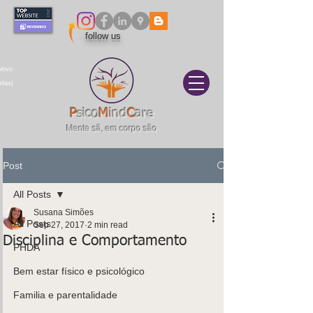
follow us
itivo
elas|
P
sico
M
ind
C
are
Mente sã, em corpo são
Post
All Posts
Susana Simões
All Posts
Sep 27, 2017
2 min read
Disciplina e Comportamento
PHDA
Bem estar físico e psicológico
Familia e parentalidade