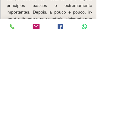
princípios básicos e extremamente 
importantes. Depois, a pouco e pouco, ir-
lhe-á retirando o seu controlo, deixando que 
seja ele a aplicar esses princípios por si 
mesmo porque ele soube aceitá-los e 
considera-los como seus.
 Susana Simões, psicóloga 
@psicomindcare para Up to Kids 
#Disciplina
#Comportamentocrianças
See All
Recent Posts