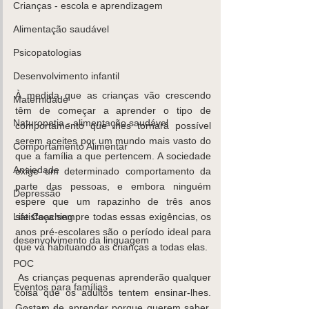
Crianças - escola e aprendizagem
Alimentação saudável
Psicopatologias
K
ids
C
are
Contacte-
nos,
Desenvolvimento infantil
há uma
À medida que as crianças vão crescendo 
Maternidade
têm de começar a aprender o tipo de 
soluçã
Naturopatia - alimentação saudável
comportamento que lhes tornará possível 
o!
serem aceites por um mundo mais vasto do 
Comportamento Alimentar
Marcar
que a família a que pertencem. A sociedade 
Ansiedade
exige um determinado comportamento da 
parte das pessoas, e embora ninguém 
Depressão
espere que um rapazinho de três anos 
Life Coaching
satisfaça sempre todas essas exigências, os 
anos pré-escolares são o período ideal para 
desenvolvimento da linguagem
que vá habituando as crianças a todas elas.
POC
 As crianças pequenas aprenderão qualquer 
Eventos para famílias
coisa que os adultos tentem ensinar-lhes. 
Gostam de aprender porque querem saber, 